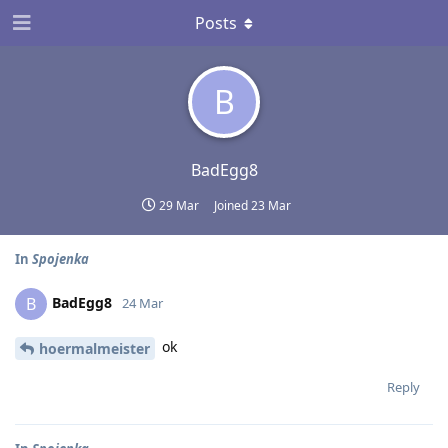
Posts
B
BadEgg8
29 Mar
Joined
23 Mar
In
Spojenka
BadEgg8
B
24 Mar
ok
hoermalmeister
Reply