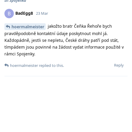
In
Spojenka
BadEgg8
B
23 Mar
jakožto bratr Čeňka Řehoře bych
hoermalmeister
pravděpodobně kontaktní údaje poskytnout mohl já.
Každopádně, jestli se nepletu, České dráhy patří pod stát,
tímpádem jsou povinné na žádost vydat informace použité v
rámci Spojenky.
Reply
hoermalmeister
replied to this.