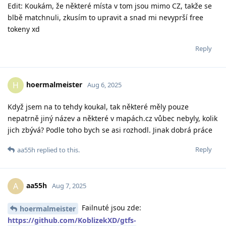
Edit: Koukám, že některé místa v tom jsou mimo CZ, takže se
blbě matchnuli, zkusím to upravit a snad mi nevyprší free
tokeny xd
Reply
hoermalmeister
H
Aug 6, 2025
Když jsem na to tehdy koukal, tak některé měly pouze
nepatrně jiný název a některé v mapách.cz vůbec nebyly, kolik
jich zbývá? Podle toho bych se asi rozhodl. Jinak dobrá práce
Reply
aa55h
replied to this.
aa55h
A
Aug 7, 2025
Failnuté jsou zde:
hoermalmeister
https://github.com/KoblizekXD/gtfs-