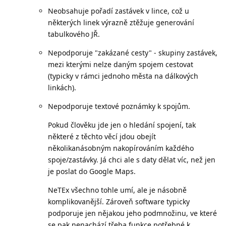
Neobsahuje pořadí zastávek v lince, což u
některých linek výrazně ztěžuje generování
tabulkového JŘ.
Nepodporuje "zakázané cesty" - skupiny zastávek,
mezi kterými nelze daným spojem cestovat
(typicky v rámci jednoho města na dálkových
linkách).
Nepodporuje textové poznámky k spojům.
Pokud člověku jde jen o hledání spojení, tak
některé z těchto věcí jdou obejít
několikanásobným nakopírováním každého
spoje/zastávky. Já chci ale s daty dělat víc, než jen
je poslat do Google Maps.
NeTEx všechno tohle umí, ale je násobně
komplikovanější. Zároveň software typicky
podporuje jen nějakou jeho podmnožinu, ve které
se pak nenachází třeba funkce potřebné k