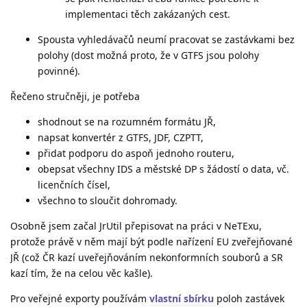
implementaci těch zakázaných cest.
Spousta vyhledávačů neumí pracovat se zastávkami bez
polohy (dost možná proto, že v GTFS jsou polohy
povinné).
Řečeno stručněji, je potřeba
shodnout se na rozumném formátu JŘ,
napsat konvertér z GTFS, JDF, CZPTT,
přidat podporu do aspoň jednoho routeru,
obepsat všechny IDS a městské DP s žádostí o data, vč.
licenčních čísel,
všechno to sloučit dohromady.
Osobně jsem začal JrUtil přepisovat na práci v NeTExu,
protože právě v něm mají být podle nařízení EU zveřejňované
JŘ (což ČR kazí uveřejňováním nekonformních souborů a SR
kazí tím, že na celou věc kašle).
Pro veřejné exporty používám
vlastní sbírku
poloh zastávek