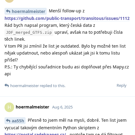
Menší follow-up z
hoermalmeister
https://github.com/public-transport/transitous/issues/1112
Rád bych napsal program, který česká data z
upraví, avšak na to potřebuji čísla
JDF_merged_GTFS.zip
těch linek.
V tom PR jsi zmínil že list je outdated. Bylo by možné ten list
nějak updatnout, nebo alespoň ukázat jak jsi k tomu listu
přišel?
P.S.: Ty chybějící souřadnice budu asi doplňovat přes Mapy.cz
api
Reply
hoermalmeister
replied to this.
hoermalmeister
H
Aug 6, 2025
Přesně to jsem měl na mysli, dobré. Ten list jsem
aa55h
vycucal takovým dementním Python skriptem z
https://portal.radekpapez.cz/
, protože tam se dá filtrovat