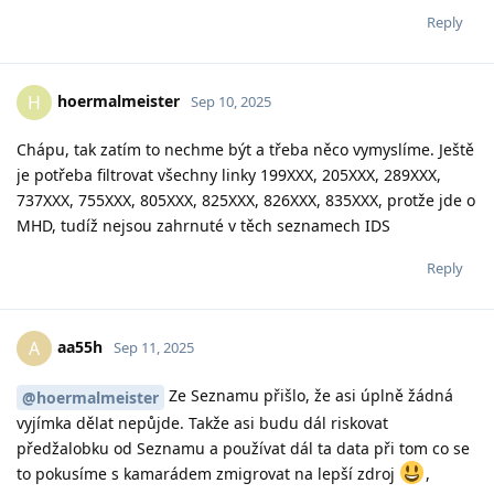
Reply
hoermalmeister
H
Sep 10, 2025
Chápu, tak zatím to nechme být a třeba něco vymyslíme. Ještě
je potřeba filtrovat všechny linky 199XXX, 205XXX, 289XXX,
737XXX, 755XXX, 805XXX, 825XXX, 826XXX, 835XXX, protže jde o
MHD, tudíž nejsou zahrnuté v těch seznamech IDS
Reply
aa55h
A
Sep 11, 2025
Ze Seznamu přišlo, že asi úplně žádná
@hoermalmeister
vyjímka dělat nepůjde. Takže asi budu dál riskovat
předžalobku od Seznamu a používat dál ta data při tom co se
to pokusíme s kamarádem zmigrovat na lepší zdroj
,