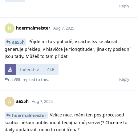
Reply
hoermalmeister
H
Aug 7, 2025
Přijde mi to v pohodě, v cache.tsv se akorát
aa55h
generuje překlep, v hlavičce je "longtitude", jinak ty poslední
jsou tady. Můžeš to tam přidat
failed.tsv
4kB
Reply
aa55h
replied to this.
aa55h
A
Aug 7, 2025
Velice nice, mám ten postprocessed
hoermalmeister
soubor někam publishnout teda(na můj server)? Chceme to
daily updatovat, nebo to není třeba?