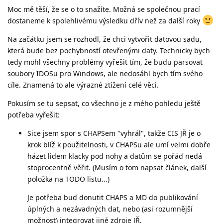
Moc mě těší, že se o to snažíte. Možná se společnou prací
dostaneme k spolehlivému výsledku dřív než za další roky
Na začátku jsem se rozhodl, že chci vytvořit datovou sadu,
která bude bez pochybností otevřenými daty. Technicky bych
tedy mohl všechny problémy vyřešit tím, že budu parsovat
soubory IDOSu pro Windows, ale nedosáhl bych tím svého
cíle. Znamená to ale výrazné ztížení celé věci.
Pokusím se tu sepsat, co všechno je z mého pohledu ještě
potřeba vyřešit:
Sice jsem spor s CHAPSem "vyhrál", takže CIS JŘ je o
krok blíž k použitelnosti, v CHAPSu ale umí velmi dobře
házet lidem klacky pod nohy a datům se pořád nedá
stoprocentně věřit. (Musím o tom napsat článek, další
položka na TODO listu...)
Je potřeba buď donutit CHAPS a MD do publikování
úplných a nezávadných dat, nebo (asi rozumnější
možnost) integrovat jiné zdroje JŘ.