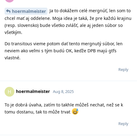
Ja to dokážem celé mergnúť, len som to
hoermalmeister
chcel mať aj oddelene. Moja idea je taká, že pre každú krajinu
(resp. slovensko) bude všetko zvlášť, ale aj jeden súbor so
všetkým.
Do transitous vieme potom dať tento mergnutý súbor, len
neviem ako veľmi s tým budú OK, keďže DPB majú gtfs
vlastné.
Reply
hoermalmeister
H
Aug 8, 2025
To je dobrá úvaha, zatím to takhle můžeš nechat, než se k
tomu dostanu, tak to může trvat
Reply