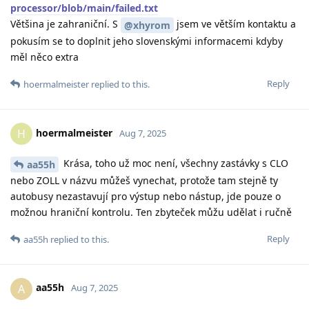
processor/blob/main/failed.txt
Většina je zahraniční. S
jsem ve větším kontaktu a
@xhyrom
pokusím se to doplnit jeho slovenskými informacemi kdyby
měl něco extra
Reply
hoermalmeister
replied to this.
hoermalmeister
H
Aug 7, 2025
Krása, toho už moc není, všechny zastávky s CLO
aa55h
nebo ZOLL v názvu můžeš vynechat, protože tam stejně ty
autobusy nezastavují pro výstup nebo nástup, jde pouze o
možnou hraniční kontrolu. Ten zbyteček můžu udělat i ručně
Reply
aa55h
replied to this.
aa55h
A
Aug 7, 2025