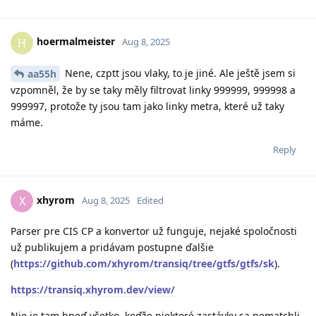
hoermalmeister
H
Aug 8, 2025
Nene, czptt jsou vlaky, to je jiné. Ale ještě jsem si
aa55h
vzpomněl, že by se taky měly filtrovat linky 999999, 999998 a
999997, protože ty jsou tam jako linky metra, které už taky
máme.
Reply
xhyrom
X
Aug 8, 2025
Edited
Parser pre CIS CP a konvertor už funguje, nejaké spoločnosti
už publikujem a pridávam postupne ďalšie
(
https://github.com/xhyrom/transiq/tree/gtfs/gtfs/sk
).
https://transiq.xhyrom.dev/view/
Nie je tam hneď všetko, keďže niektoré zastávky sa nematchli