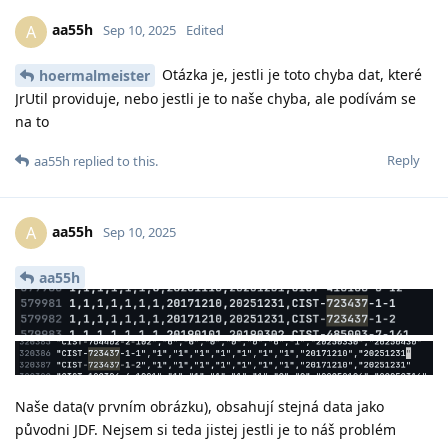
aa55h
A
Sep 10, 2025
Edited
Otázka je, jestli je toto chyba dat, které
hoermalmeister
JrUtil providuje, nebo jestli je to naše chyba, ale podívám se
na to
Reply
aa55h
replied to this.
aa55h
A
Sep 10, 2025
aa55h
Naše data(v prvním obrázku), obsahují stejná data jako
původni JDF. Nejsem si teda jistej jestli je to náš problém