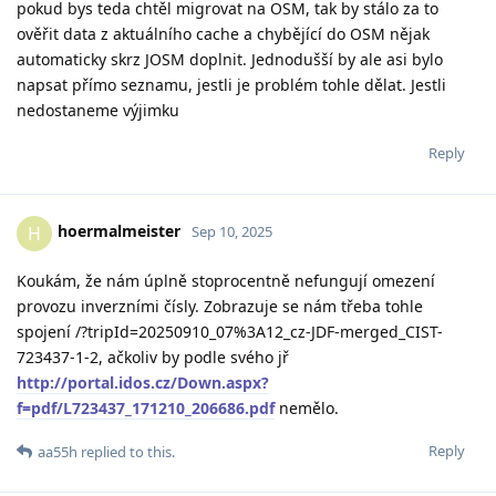
pokud bys teda chtěl migrovat na OSM, tak by stálo za to
ověřit data z aktuálního cache a chybějící do OSM nějak
automaticky skrz JOSM doplnit. Jednodušší by ale asi bylo
napsat přímo seznamu, jestli je problém tohle dělat. Jestli
nedostaneme výjimku
Reply
hoermalmeister
H
Sep 10, 2025
Koukám, že nám úplně stoprocentně nefungují omezení
provozu inverzními čísly. Zobrazuje se nám třeba tohle
spojení /?tripId=20250910_07%3A12_cz-JDF-merged_CIST-
723437-1-2, ačkoliv by podle svého jř
http://portal.idos.cz/Down.aspx?
f=pdf/L723437_171210_206686.pdf
nemělo.
Reply
aa55h
replied to this.