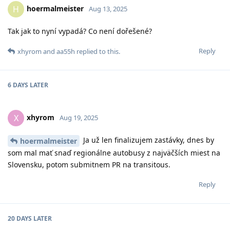
hoermalmeister
H
Aug 13, 2025
Tak jak to nyní vypadá? Co není dořešené?
Reply
xhyrom
and
aa55h
replied to this.
6 DAYS
LATER
xhyrom
X
Aug 19, 2025
Ja už len finalizujem zastávky, dnes by
hoermalmeister
som mal mať snaď regionálne autobusy z najväčších miest na
Slovensku, potom submitnem PR na transitous.
Reply
20 DAYS
LATER