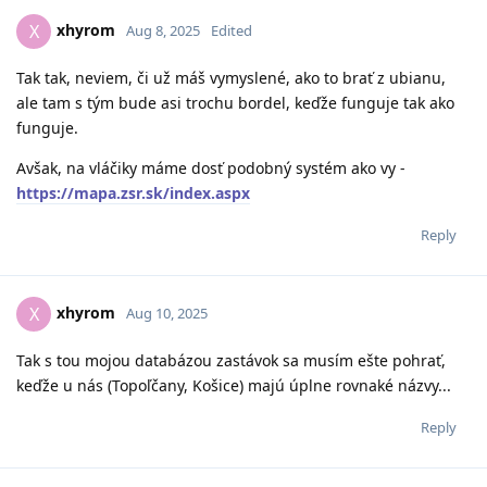
xhyrom
X
Aug 8, 2025
Edited
Tak tak, neviem, či už máš vymyslené, ako to brať z ubianu,
ale tam s tým bude asi trochu bordel, keďže funguje tak ako
funguje.
Avšak, na vláčiky máme dosť podobný systém ako vy -
https://mapa.zsr.sk/index.aspx
Reply
xhyrom
X
Aug 10, 2025
Tak s tou mojou databázou zastávok sa musím ešte pohrať,
keďže u nás (Topoľčany, Košice) majú úplne rovnaké názvy...
Reply