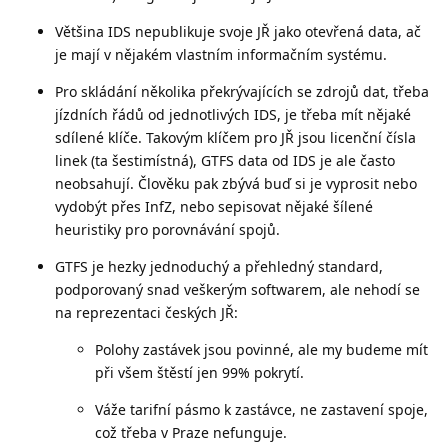
Většina IDS nepublikuje svoje JŘ jako otevřená data, ač
je mají v nějakém vlastním informačním systému.
Pro skládání několika překrývajících se zdrojů dat, třeba
jízdních řádů od jednotlivých IDS, je třeba mít nějaké
sdílené klíče. Takovým klíčem pro JŘ jsou licenční čísla
linek (ta šestimístná), GTFS data od IDS je ale často
neobsahují. Člověku pak zbývá buď si je vyprosit nebo
vydobýt přes InfZ, nebo sepisovat nějaké šílené
heuristiky pro porovnávání spojů.
GTFS je hezky jednoduchý a přehledný standard,
podporovaný snad veškerým softwarem, ale nehodí se
na reprezentaci českých JŘ:
Polohy zastávek jsou povinné, ale my budeme mít
při všem štěstí jen 99% pokrytí.
Váže tarifní pásmo k zastávce, ne zastavení spoje,
což třeba v Praze nefunguje.