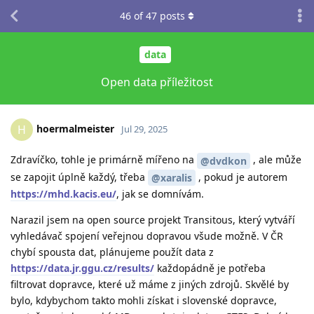
46
of
47
posts
data
Open data příležitost
hoermalmeister
H
Jul 29, 2025
Zdravíčko, tohle je primárně mířeno na
, ale může
@dvdkon
se zapojit úplně každý, třeba
, pokud je autorem
@xaralis
https://mhd.kacis.eu/
, jak se domnívám.
Narazil jsem na open source projekt Transitous, který vytváří
vyhledávač spojení veřejnou dopravou všude možně. V ČR
chybí spousta dat, plánujeme použít data z
https://data.jr.ggu.cz/results/
každopádně je potřeba
filtrovat dopravce, které už máme z jiných zdrojů. Skvělé by
bylo, kdybychom takto mohli získat i slovenské dopravce,