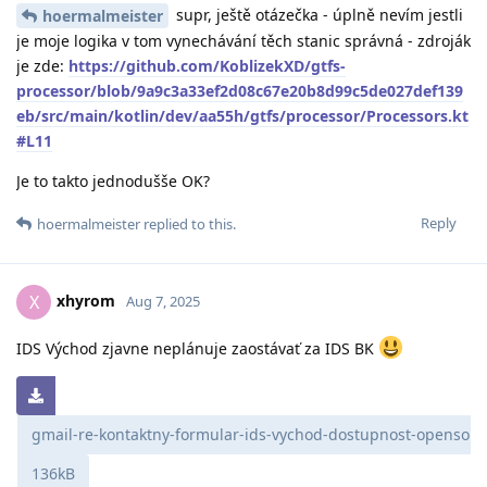
supr, ještě otázečka - úplně nevím jestli
hoermalmeister
je moje logika v tom vynechávání těch stanic správná - zdroják
je zde:
https://github.com/KoblizekXD/gtfs-
processor/blob/9a9c3a33ef2d08c67e20b8d99c5de027def139
eb/src/main/kotlin/dev/aa55h/gtfs/processor/Processors.kt
#L11
Je to takto jednodušše OK?
Reply
hoermalmeister
replied to this.
xhyrom
X
Aug 7, 2025
IDS Východ zjavne neplánuje zaostávať za IDS BK
gmail-re-kontaktny-formular-ids-vychod-dostupnost-opensourc
136kB