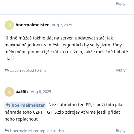
Reply
hoermalmeister
H
Aug 7, 2025
Klidně můžeš takhle dát na server, updatovat stačí tak
maximálně jednou za měsíc, eigentlich by se ty jízdní řády
měly měnit jenom čtyřikrát za rok, žejo, takže měsíčně bohatě
stačí
Reply
aa55h
replied to this.
aa55h
A
Aug 8, 2025
Než submitnu ten PR, slouží toto jako
hoermalmeister
náhrada toho CZPTT_GTFS.zip zdroje? Ať víme jestli přidat
nebo replacnout
Reply
hoermalmeister
replied to this.