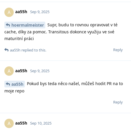
aa55h
A
Sep 9, 2025
Supr, budu to rovnou opravovat v té
hoermalmeister
cache, díky za pomoc. Transitous dokonce využiju ve své
maturitní práci
Reply
aa55h
replied to this.
aa55h
A
Sep 9, 2025
Pokud bys teda něco našel, můžeš hodit PR na to
aa55h
moje repo
Reply
aa55h
A
Sep 10, 2025