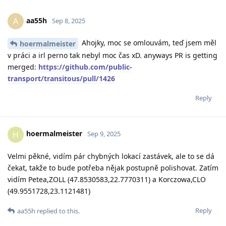
aa55h
A
Sep 8, 2025
Ahojky, moc se omlouvám, teď jsem měl
hoermalmeister
v práci a irl perno tak nebyl moc čas xD. anyways PR is getting
merged:
https://github.com/public-
transport/transitous/pull/1426
Reply
hoermalmeister
H
Sep 9, 2025
Velmi pěkné, vidím pár chybných lokací zastávek, ale to se dá
čekat, takže to bude potřeba nějak postupně polishovat. Zatím
vidím Petea,ZOLL (47.8530583,22.7770311) a Korczowa,CLO
(49.9551728,23.1121481)
Reply
aa55h
replied to this.