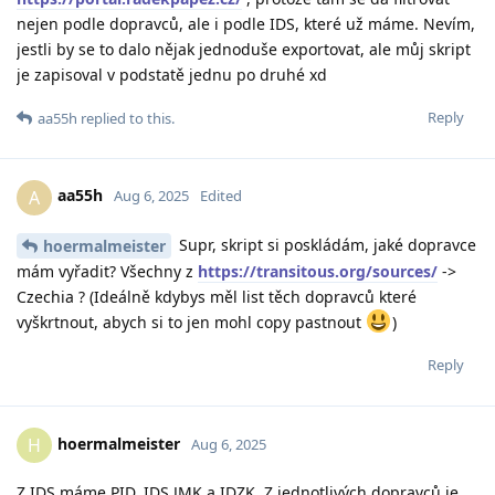
nejen podle dopravců, ale i podle IDS, které už máme. Nevím,
jestli by se to dalo nějak jednoduše exportovat, ale můj skript
je zapisoval v podstatě jednu po druhé xd
Reply
aa55h
replied to this.
aa55h
A
Aug 6, 2025
Edited
Supr, skript si poskládám, jaké dopravce
hoermalmeister
mám vyřadit? Všechny z
https://transitous.org/sources/
->
Czechia ? (Ideálně kdybys měl list těch dopravců které
vyškrtnout, abych si to jen mohl copy pastnout
)
Reply
hoermalmeister
H
Aug 6, 2025
Z IDS máme PID, IDS JMK a IDZK. Z jednotlivých dopravců je