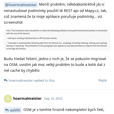
Menší problém, někdo(konkrétně já) si
@hoermalmeister
nenastudoval podmiínky použití té REST api od Mapy.cz, tak,
což znamená že ta moje aplikace porušuje podmínky... viz
screenshot
Budu hledat řešení, jedno z nich je, že se pokusím migrovat
na OSM, uvidím jak moc velký problém to bude a kolik dat z
mé cache by chybělo
Reply
hoermalmeister
replied to this.
hoermalmeister
H
Sep 10, 2025
OSM je v tomhle hrozně nekompletní bych řekl,
aa55h