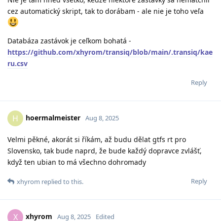
cez automatický skript, tak to dorábam - ale nie je toho veľa
Databáza zastávok je ceľkom bohatá -
https://github.com/xhyrom/transiq/blob/main/.transiq/kae
ru.csv
Reply
hoermalmeister
H
Aug 8, 2025
Velmi pěkné, akorát si říkám, až budu dělat gtfs rt pro
Slovensko, tak bude naprd, že bude každý dopravce zvlášť,
když ten ubian to má všechno dohromady
Reply
xhyrom
replied to this.
xhyrom
X
Aug 8, 2025
Edited