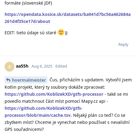
formáte (slovenské JDF)
https://opendata.kosice.sk/datasets/ba941d7bc56a462684a
261d4f35ce17d/about
EDIT: tieto údaje sú staré
))
Reply
aa55h
A
Aug 6, 2025
Edited
Čus, přicházím s updatem. Vytvořil jsem
hoermalmeister
Kotlin projekt, který ty soubory dokáže zpracovat:
https://github.com/KoblizekXD/gtfs-processor
- také se mi
povedlo matchnout část míst pomocí Mapy.cz api -
https://github.com/KoblizekXD/gtfs-
processor/blob/main/cache.tsv
. Nějaký plán co teď? Co se
zbytkem míst? Chceme je vynechat nebo používat s nevalidní
GPS souřadnicemi?