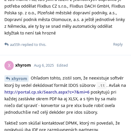
potřeba oddělat FlixBus CZ s.r.o., FlixBus DACH GmbH, FlixBus
Polska sp. z o.o., Plzeňské městské dopravní podniky, a.s.,
Dopravní podnik města Olomouce, a.s. a ještě jednotlivé linky
z Německa, ale ty by se snad měly automaticky oddělat
kdyžtak to není tak hrozné
Reply
aa55h
replied to this.
xhyrom
X
Aug 6, 2025
Edited
Ohľadom tohto, zistil som, že neexistuje softvér
xhyrom
ktorý by vedel dekódovať formát IDOS súborov
. Avšak na
.tt
http://portal.cp.sk/Search.aspx?c=7&mi=6
poskytujú pri
každej zastávke okrem PDF-ka aj XLSX, a s tým by sa malo
niečo dať spraviť - konvertor sa pre xlsx bude robiť oveľa
jednoduchšie než celý dekóder pre idos súbory.
Taktiež som skúšal kontaktovať DPMK, ktorý mi povedali, že
poskytujú iba JDF pre zazmluvnených partnerov.