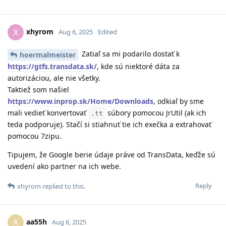
xhyrom
X
Aug 6, 2025
Edited
Zatiaľ sa mi podarilo dostať k
hoermalmeister
https://gtfs.transdata.sk/
, kde sú niektoré dáta za
autorizáciou, ale nie všetky.
Taktiež som našiel
https://www.inprop.sk/Home/Downloads
, odkiaľ by sme
mali vedieť konvertovať
súbory pomocou JrUtil (ak ich
.tt
teda podporuje). Stačí si stiahnuť tie ich exečka a extrahovať
pomocou 7zipu.
Tipujem, že Google berie údaje práve od TransData, keďže sú
uvedení ako partner na ich webe.
Reply
xhyrom
replied to this.
aa55h
A
Aug 6, 2025