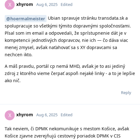
xhyrom
X
Aug 6, 2025
Edited
Ubian spravuje stránku transdata.sk a
@hoermalmeister
spolupracuje so všetkými týmito dopravnými spoločnosťami.
Písal som im email a odpovedali, že sprístupnenie dát je v
kompetencii jednotlivých dopravcov, nie ich — čo dáva viac
menej zmysel, avšak naťahovať sa s XY dopravcami sa
nechcen ikto.
A máš pravdu, portál cp nemá MHD, avšak je to asi jediný
zdroj z ktorého vieme čerpať aspoň nejaké linky - a to je lepšie
ako nič.
Reply
xhyrom
X
Aug 6, 2025
Edited
Tak neviem, či DPMK nekomunikuje s mestom Košice, avšak
Košice zjavne zverejňujú cestovný poriadok DPMK v CIS