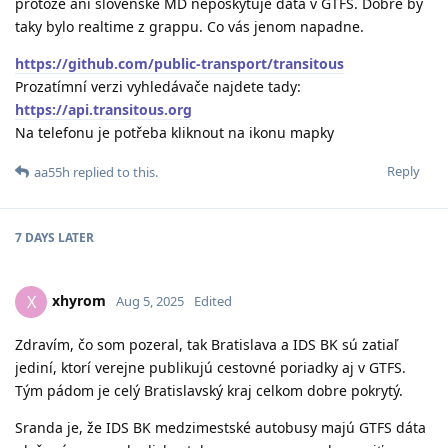
protože ani slovenské MD neposkytuje data v GTFS. Dobré by
taky bylo realtime z grappu. Co vás jenom napadne.
https://github.com/public-transport/transitous
Prozatímní verzi vyhledávače najdete tady:
https://api.transitous.org
Na telefonu je potřeba kliknout na ikonu mapky
Reply
aa55h
replied to this.
7 DAYS
LATER
xhyrom
X
Aug 5, 2025
Edited
Zdravím, čo som pozeral, tak Bratislava a IDS BK sú zatiaľ
jediní, ktorí verejne publikujú cestovné poriadky aj v GTFS.
Tým pádom je celý Bratislavský kraj celkom dobre pokrytý.
Sranda je, že IDS BK medzimestské autobusy majú GTFS dáta