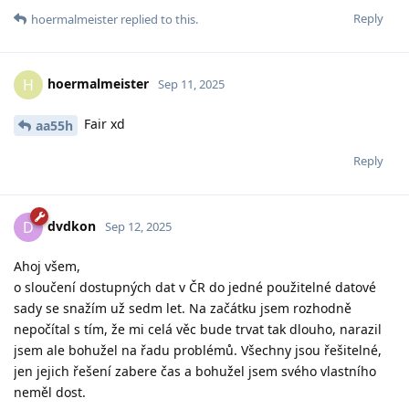
Reply
hoermalmeister
replied to this.
hoermalmeister
H
Sep 11, 2025
Fair xd
aa55h
Reply
dvdkon
D
Sep 12, 2025
Ahoj všem,
o sloučení dostupných dat v ČR do jedné použitelné datové
sady se snažím už sedm let. Na začátku jsem rozhodně
nepočítal s tím, že mi celá věc bude trvat tak dlouho, narazil
jsem ale bohužel na řadu problémů. Všechny jsou řešitelné,
jen jejich řešení zabere čas a bohužel jsem svého vlastního
neměl dost.