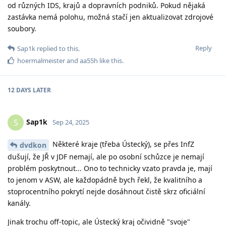
od různých IDS, krajů a dopravních podniků. Pokud nějaká
zastávka nemá polohu, možná stačí jen aktualizovat zdrojové
soubory.
Reply
Sap1k
replied to this.
hoermalmeister
and
aa55h
like this
.
12 DAYS
LATER
Sap1k
S
Sep 24, 2025
Některé kraje (třeba Ústecký), se přes InfZ
dvdkon
dušují, že JŘ v JDF nemají, ale po osobní schůzce je nemají
problém poskytnout... Ono to technicky vzato pravda je, mají
to jenom v ASW, ale každopádně bych řekl, že kvalitního a
stoprocentního pokrytí nejde dosáhnout čistě skrz oficiální
kanály.
Jinak trochu off-topic, ale Ústecký kraj očividně "svoje"