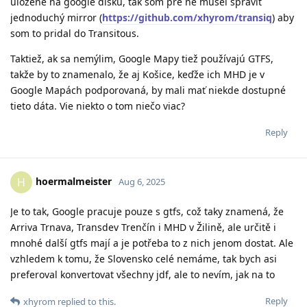
uložené na google disku, tak som pre ne musel spraviť
jednoduchý mirror (
https://github.com/xhyrom/transiq
) aby
som to pridal do Transitous.
Taktiež, ak sa nemýlim, Google Mapy tiež používajú GTFS,
takže by to znamenalo, že aj Košice, keďže ich MHD je v
Google Mapách podporovaná, by mali mať niekde dostupné
tieto dáta. Vie niekto o tom niečo viac?
Reply
hoermalmeister
H
Aug 6, 2025
Je to tak, Google pracuje pouze s gtfs, což taky znamená, že
Arriva Trnava, Transdev Trenčín i MHD v Žilině, ale určitě i
mnohé další gtfs mají a je potřeba to z nich jenom dostat. Ale
vzhledem k tomu, že Slovensko celé nemáme, tak bych asi
preferoval konvertovat všechny jdf, ale to nevím, jak na to
Reply
xhyrom
replied to this.