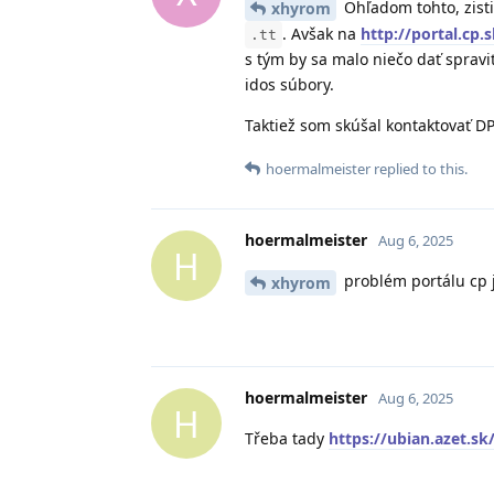
Ohľadom tohto, zisti
xhyrom
. Avšak na
http://portal.cp
.tt
s tým by sa malo niečo dať spravi
idos súbory.
Taktiež som skúšal kontaktovať D
hoermalmeister
replied to this.
hoermalmeister
Aug 6, 2025
H
problém portálu cp 
xhyrom
hoermalmeister
Aug 6, 2025
H
Třeba tady
https://ubian.azet.sk