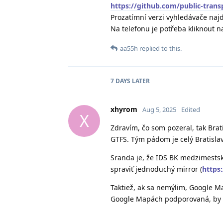
https://github.com/public-trans
Prozatímní verzi vyhledávače naj
Na telefonu je potřeba kliknout 
aa55h
replied to this.
7 DAYS
LATER
xhyrom
Aug 5, 2025
Edited
X
Zdravím, čo som pozeral, tak Brati
GTFS. Tým pádom je celý Bratislav
Sranda je, že IDS BK medzimests
spraviť jednoduchý mirror (
https
Taktiež, ak sa nemýlim, Google Ma
Google Mapách podporovaná, by ma