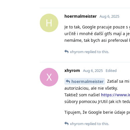
hoermalmeister
Aug 6, 2025
H
Je to tak, Google pracuje pouze s 
určitě i mnohé další gtfs mají a 
nemáme, tak bych asi preferoval k
xhyrom
replied to this.
xhyrom
Aug 6, 2025
Edited
X
Zatiaľ sa mi
hoermalmeister
autorizáciou, ale nie všetky.
Taktiež som našiel
https://www.
súbory pomocou JrUtil (ak ich ted
Tipujem, že Google berie údaje p
xhyrom
replied to this.