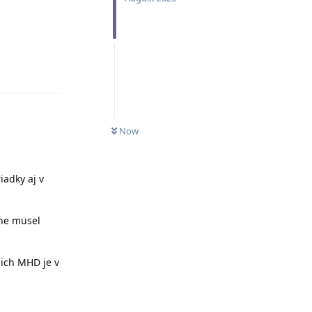
Reply
Now
iadky aj v
 ne musel
 ich MHD je v
Reply