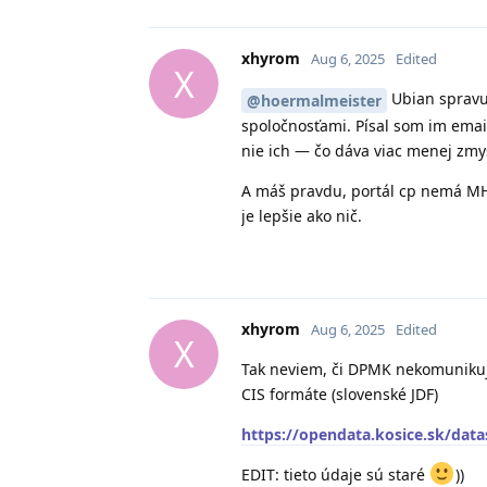
xhyrom
Aug 6, 2025
Edited
X
Ubian spravuj
@hoermalmeister
spoločnosťami. Písal som im email
nie ich — čo dáva viac menej zmy
A máš pravdu, portál cp nemá MHD,
je lepšie ako nič.
xhyrom
Aug 6, 2025
Edited
X
Tak neviem, či DPMK nekomunikuj
CIS formáte (slovenské JDF)
https://opendata.kosice.sk/da
EDIT: tieto údaje sú staré
))