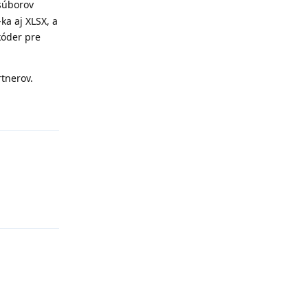
 súborov
ka aj XLSX, a
kóder pre
tnerov.
Reply
Reply
Reply