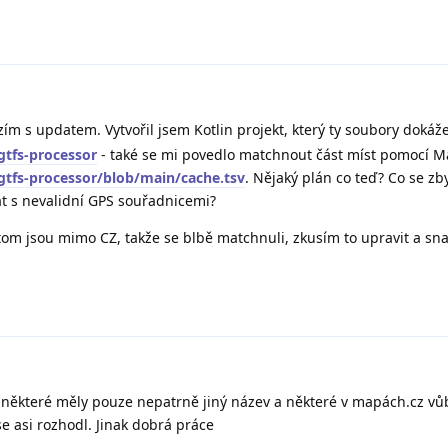
ím s updatem. Vytvořil jsem Kotlin projekt, který ty soubory dokáž
gtfs-processor
- také se mi povedlo matchnout část míst pomocí Ma
gtfs-processor/blob/main/cache.tsv
. Nějaký plán co teď? Co se z
t s nevalidní GPS souřadnicemi?
tom jsou mimo CZ, takže se blbě matchnuli, zkusím to upravit a sn
k některé měly pouze nepatrně jiný název a některé v mapách.cz vů
se asi rozhodl. Jinak dobrá práce