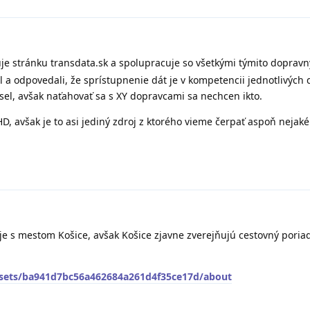
e stránku transdata.sk a spolupracuje so všetkými týmito doprav
 a odpovedali, že sprístupnenie dát je v kompetencii jednotlivých 
sel, avšak naťahovať sa s XY dopravcami sa nechcen ikto.
 avšak je to asi jediný zdroj z ktorého vieme čerpať aspoň nejaké l
e s mestom Košice, avšak Košice zjavne zverejňujú cestovný pori
tasets/ba941d7bc56a462684a261d4f35ce17d/about