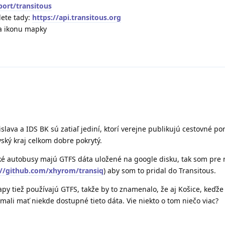
port/transitous
dete tady:
https://api.transitous.org
na ikonu mapky
slava a IDS BK sú zatiaľ jediní, ktorí verejne publikujú cestovné por
ský kraj celkom dobre pokrytý.
ké autobusy majú GTFS dáta uložené na google disku, tak som pre
://github.com/xhyrom/transiq
) aby som to pridal do Transitous.
py tiež používajú GTFS, takže by to znamenalo, že aj Košice, keďže
li mať niekde dostupné tieto dáta. Vie niekto o tom niečo viac?