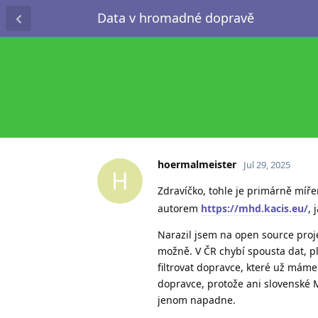
Data v hromadné dopravě
hoermalmeister
Jul 29, 2025
H
Zdravíčko, tohle je primárně míř
autorem
https://mhd.kacis.eu/
, 
Narazil jsem na open source proje
možně. V ČR chybí spousta dat, p
filtrovat dopravce, které už máme 
dopravce, protože ani slovenské 
jenom napadne.