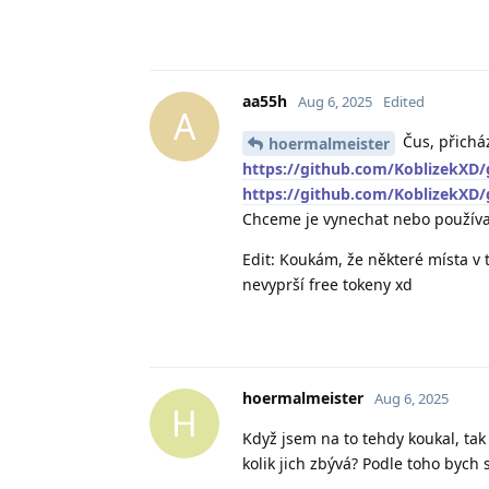
aa55h
Aug 6, 2025
Edited
A
Čus, přicház
hoermalmeister
https://github.com/KoblizekXD/
https://github.com/KoblizekXD/
Chceme je vynechat nebo používa
Edit: Koukám, že některé místa v 
nevyprší free tokeny xd
hoermalmeister
Aug 6, 2025
H
Když jsem na to tehdy koukal, ta
kolik jich zbývá? Podle toho bych 