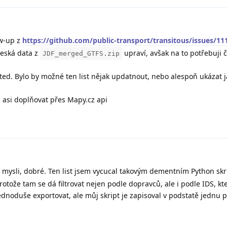
w-up z
https://github.com/public-transport/transitous/issues/11
česká data z
upraví, avšak na to potřebuji č
JDF_merged_GTFS.zip
dated. Bylo by možné ten list nějak updatnout, nebo alespoň ukázat j
u asi doplňovat přes Mapy.cz api
 mysli, dobré. Ten list jsem vycucal takovým dementním Python sk
rotože tam se dá filtrovat nejen podle dopravců, ale i podle IDS, k
 jednoduše exportovat, ale můj skript je zapisoval v podstatě jednu 