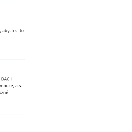
, abych si to
Reply
us DACH
omouce, a.s.
rozné
Reply