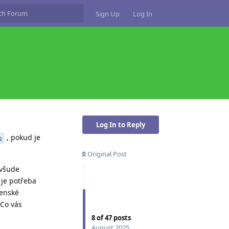
Sign Up
Log In
Log In to Reply
, pokud je
s
Original Post
 všude
je potřeba
venské
 Co vás
8
of
47
posts
August 2025