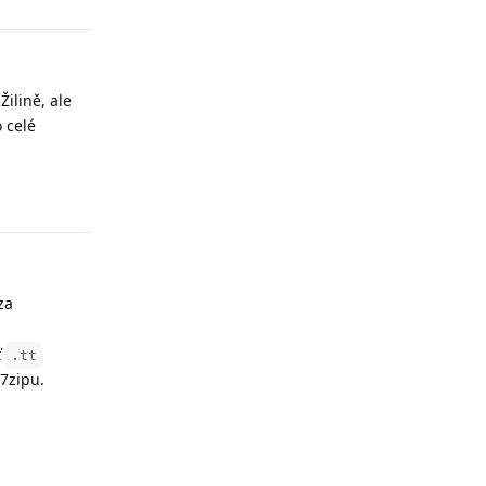
ilině, ale
 celé
Reply
za
ť
.tt
 7zipu.
Reply