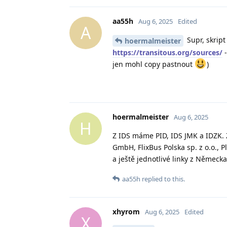
aa55h
Aug 6, 2025
Edited
A
Supr, skrip
hoermalmeister
https://transitous.org/sources/
-
jen mohl copy pastnout
)
hoermalmeister
Aug 6, 2025
H
Z IDS máme PID, IDS JMK a IDZK. Z
GmbH, FlixBus Polska sp. z o.o., 
a ještě jednotlivé linky z Německ
aa55h
replied to this.
xhyrom
Aug 6, 2025
Edited
X