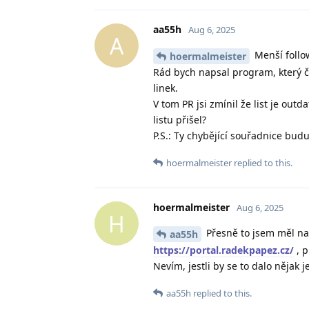
aa55h
Aug 6, 2025
A
Menší follo
hoermalmeister
Rád bych napsal program, který 
linek.
V tom PR jsi zmínil že list je out
listu přišel?
P.S.: Ty chybějící souřadnice bud
hoermalmeister
replied to this.
hoermalmeister
Aug 6, 2025
H
Přesně to jsem měl na
aa55h
https://portal.radekpapez.cz/
, p
Nevím, jestli by se to dalo nějak
aa55h
replied to this.