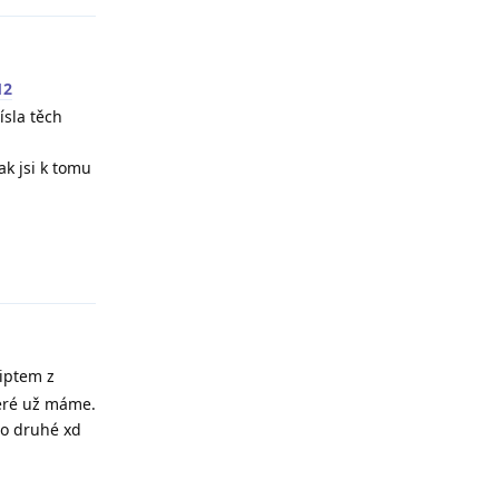
12
ísla těch
ak jsi k tomu
Reply
riptem z
teré už máme.
po druhé xd
Reply