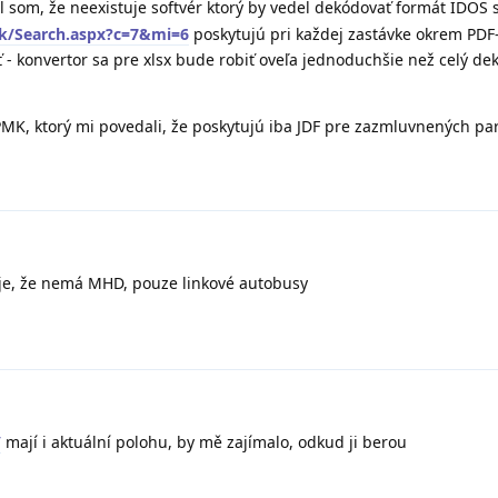
l som, že neexistuje softvér ktorý by vedel dekódovať formát IDOS
.sk/Search.aspx?c=7&mi=6
poskytujú pri každej zastávke okrem PDF-
ť - konvertor sa pre xlsx bude robiť oveľa jednoduchšie než celý de
PMK, ktorý mi povedali, že poskytujú iba JDF pre zazmluvnených par
je, že nemá MHD, pouze linkové autobusy
/
mají i aktuální polohu, by mě zajímalo, odkud ji berou