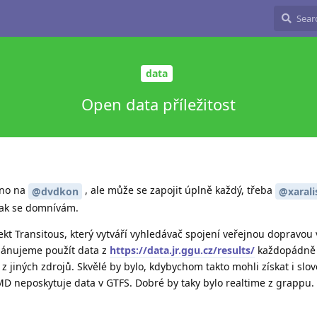
data
Open data příležitost
eno na
, ale může se zapojit úplně každý, třeba
@dvdkon
@xarali
jak se domnívám.
kt Transitous, který vytváří vyhledávač spojení veřejnou dopravou
lánujeme použít data z
https://data.jr.ggu.cz/results/
každopádně 
z jiných zdrojů. Skvělé by bylo, kdybychom takto mohli získat i slo
MD neposkytuje data v GTFS. Dobré by taky bylo realtime z grappu.