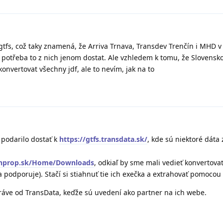
gtfs, což taky znamená, že Arriva Trnava, Transdev Trenčín i MHD v Ž
je potřeba to z nich jenom dostat. Ale vzhledem k tomu, že Slovensko
onvertovat všechny jdf, ale to nevím, jak na to
 podarilo dostať k
https://gtfs.transdata.sk/
, kde sú niektoré dáta 
inprop.sk/Home/Downloads
, odkiaľ by sme mali vedieť konvertova
a podporuje). Stačí si stiahnuť tie ich exečka a extrahovať pomocou
ráve od TransData, keďže sú uvedení ako partner na ich webe.