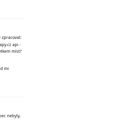
Reply
e zpracovat:
py.cz api -
bytkem míst?
ad mi
Reply
bec nebyly,