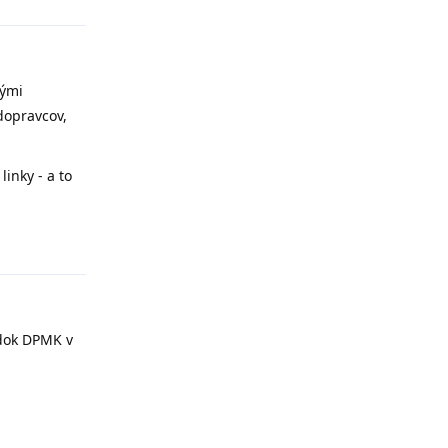
nými
dopravcov,
inky - a to
Reply
adok DPMK v