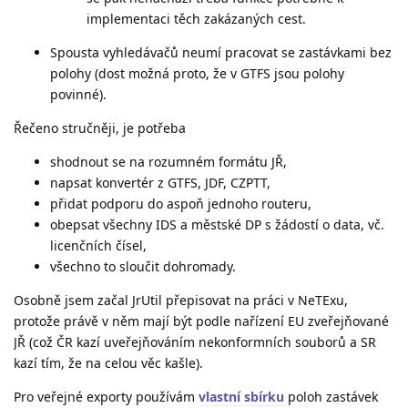
implementaci těch zakázaných cest.
Spousta vyhledávačů neumí pracovat se zastávkami bez
polohy (dost možná proto, že v GTFS jsou polohy
povinné).
Řečeno stručněji, je potřeba
shodnout se na rozumném formátu JŘ,
napsat konvertér z GTFS, JDF, CZPTT,
přidat podporu do aspoň jednoho routeru,
obepsat všechny IDS a městské DP s žádostí o data, vč.
licenčních čísel,
všechno to sloučit dohromady.
Osobně jsem začal JrUtil přepisovat na práci v NeTExu,
protože právě v něm mají být podle nařízení EU zveřejňované
JŘ (což ČR kazí uveřejňováním nekonformních souborů a SR
kazí tím, že na celou věc kašle).
Pro veřejné exporty používám
vlastní sbírku
poloh zastávek