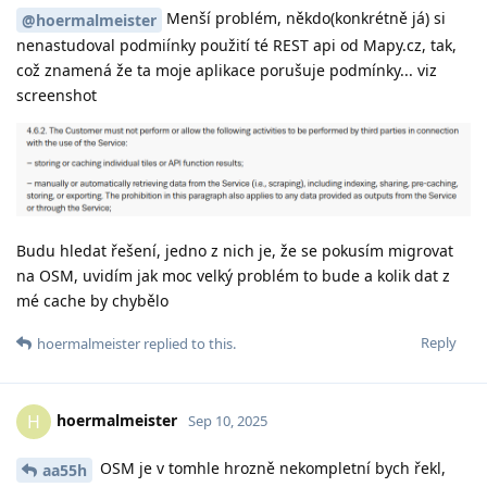
Menší problém, někdo(konkrétně já) si
@hoermalmeister
nenastudoval podmiínky použití té REST api od Mapy.cz, tak,
což znamená že ta moje aplikace porušuje podmínky... viz
screenshot
Budu hledat řešení, jedno z nich je, že se pokusím migrovat
na OSM, uvidím jak moc velký problém to bude a kolik dat z
mé cache by chybělo
Reply
hoermalmeister
replied to this.
hoermalmeister
H
Sep 10, 2025
OSM je v tomhle hrozně nekompletní bych řekl,
aa55h