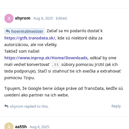
xhyrom
X
Aug 6, 2025
Edited
Zatiaľ sa mi podarilo dostať k
hoermalmeister
https://gtfs.transdata.sk/
, kde sú niektoré dáta za
autorizáciou, ale nie všetky.
Taktiež som našiel
https://www.inprop.sk/Home/Downloads
, odkiaľ by sme
mali vedieť konvertovať
súbory pomocou JrUtil (ak ich
.tt
teda podporuje). Stačí si stiahnuť tie ich exečka a extrahovať
pomocou 7zipu.
Tipujem, že Google berie údaje práve od TransData, keďže sú
uvedení ako partner na ich webe.
Reply
xhyrom
replied to this.
aa55h
A
Aug 6, 2025