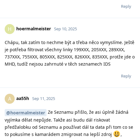
Reply
hoermalmeister
H
Sep 10, 2025
Chápu, tak zatím to nechme být a třeba něco vymyslíme. Ještě
je potřeba filtrovat všechny linky 199XXX, 205XXX, 289XXX,
737XXX, 755XXX, 805XXX, 825XXX, 826XXX, 835XXX, protže jde o
MHD, tudíž nejsou zahrnuté v těch seznamech IDS
Reply
aa55h
A
Sep 11, 2025
Ze Seznamu přišlo, že asi úplně žádná
@hoermalmeister
vyjímka dělat nepůjde. Takže asi budu dál riskovat
předžalobku od Seznamu a používat dál ta data při tom co se
to pokusíme s kamarádem zmigrovat na lepší zdroj
,