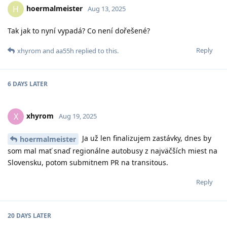
hoermalmeister
H
Aug 13, 2025
Tak jak to nyní vypadá? Co není dořešené?
Reply
xhyrom
and
aa55h
replied to this.
6 DAYS
LATER
xhyrom
X
Aug 19, 2025
Ja už len finalizujem zastávky, dnes by
hoermalmeister
som mal mať snaď regionálne autobusy z najväčších miest na
Slovensku, potom submitnem PR na transitous.
Reply
20 DAYS
LATER