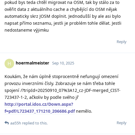
pokud bys teda chtěl migrovat na OSM, tak by stálo za to
ověřit data z aktuálního cache a chybějící do OSM nějak
automaticky skrz JOSM doplnit. Jednodušší by ale asi bylo
napsat přímo seznamu, jestli je problém tohle dělat. Jestli
nedostaneme výjimku
Reply
hoermalmeister
H
Sep 10, 2025
Koukám, že nám úplně stoprocentně nefungují omezení
provozu inverzními čísly. Zobrazuje se nám třeba tohle
spojení /?tripId=20250910_07%3A12_cz-JDF-merged_CIST-
723437-1-2, ačkoliv by podle svého jř
http://portal.idos.cz/Down.aspx?
f=pdf/L723437_171210_206686.pdf
nemělo.
Reply
aa55h
replied to this.