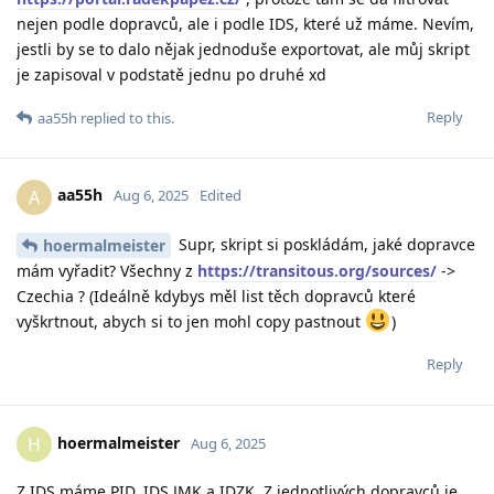
nejen podle dopravců, ale i podle IDS, které už máme. Nevím,
jestli by se to dalo nějak jednoduše exportovat, ale můj skript
je zapisoval v podstatě jednu po druhé xd
Reply
aa55h
replied to this.
aa55h
A
Aug 6, 2025
Edited
Supr, skript si poskládám, jaké dopravce
hoermalmeister
mám vyřadit? Všechny z
https://transitous.org/sources/
->
Czechia ? (Ideálně kdybys měl list těch dopravců které
vyškrtnout, abych si to jen mohl copy pastnout
)
Reply
hoermalmeister
H
Aug 6, 2025
Z IDS máme PID, IDS JMK a IDZK. Z jednotlivých dopravců je