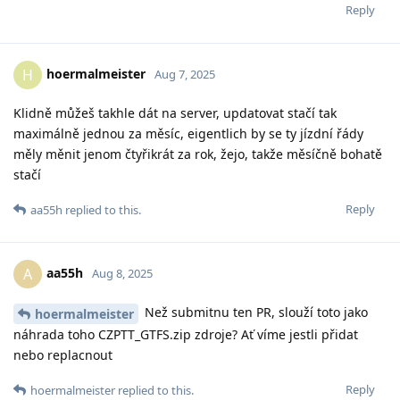
Reply
hoermalmeister
H
Aug 7, 2025
Klidně můžeš takhle dát na server, updatovat stačí tak
maximálně jednou za měsíc, eigentlich by se ty jízdní řády
měly měnit jenom čtyřikrát za rok, žejo, takže měsíčně bohatě
stačí
Reply
aa55h
replied to this.
aa55h
A
Aug 8, 2025
Než submitnu ten PR, slouží toto jako
hoermalmeister
náhrada toho CZPTT_GTFS.zip zdroje? Ať víme jestli přidat
nebo replacnout
Reply
hoermalmeister
replied to this.