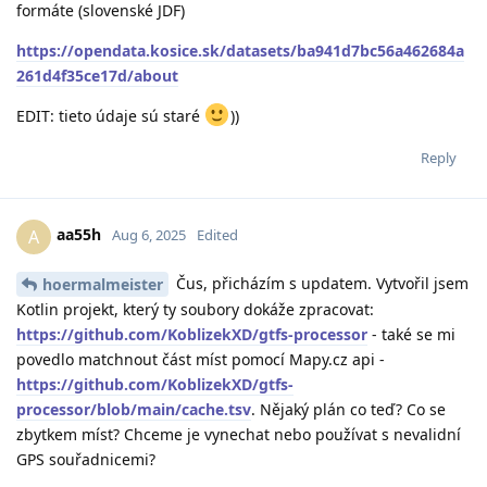
formáte (slovenské JDF)
https://opendata.kosice.sk/datasets/ba941d7bc56a462684a
261d4f35ce17d/about
EDIT: tieto údaje sú staré
))
Reply
aa55h
A
Aug 6, 2025
Edited
Čus, přicházím s updatem. Vytvořil jsem
hoermalmeister
Kotlin projekt, který ty soubory dokáže zpracovat:
https://github.com/KoblizekXD/gtfs-processor
- také se mi
povedlo matchnout část míst pomocí Mapy.cz api -
https://github.com/KoblizekXD/gtfs-
processor/blob/main/cache.tsv
. Nějaký plán co teď? Co se
zbytkem míst? Chceme je vynechat nebo používat s nevalidní
GPS souřadnicemi?