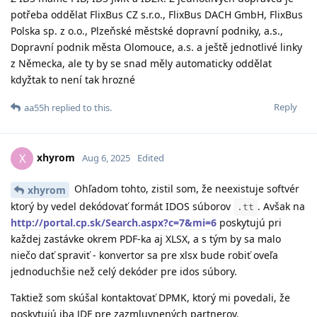
potřeba oddělat FlixBus CZ s.r.o., FlixBus DACH GmbH, FlixBus
Polska sp. z o.o., Plzeňské městské dopravní podniky, a.s.,
Dopravní podnik města Olomouce, a.s. a ještě jednotlivé linky
z Německa, ale ty by se snad měly automaticky oddělat
kdyžtak to není tak hrozné
Reply
aa55h
replied to this.
xhyrom
X
Aug 6, 2025
Edited
Ohľadom tohto, zistil som, že neexistuje softvér
xhyrom
ktorý by vedel dekódovať formát IDOS súborov
. Avšak na
.tt
http://portal.cp.sk/Search.aspx?c=7&mi=6
poskytujú pri
každej zastávke okrem PDF-ka aj XLSX, a s tým by sa malo
niečo dať spraviť - konvertor sa pre xlsx bude robiť oveľa
jednoduchšie než celý dekóder pre idos súbory.
Taktiež som skúšal kontaktovať DPMK, ktorý mi povedali, že
poskytujú iba JDF pre zazmluvnených partnerov.