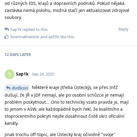
od různých IDS, krajů a dopravních podniků. Pokud nějaká
zastávka nemá polohu, možná stačí jen aktualizovat zdrojové
soubory.
Reply
Sap1k
replied to this.
hoermalmeister
and
aa55h
like this
.
12 DAYS
LATER
Sap1k
S
Sep 24, 2025
Některé kraje (třeba Ústecký), se přes InfZ
dvdkon
dušují, že JŘ v JDF nemají, ale po osobní schůzce je nemají
problém poskytnout... Ono to technicky vzato pravda je, mají
to jenom v ASW, ale každopádně bych řekl, že kvalitního a
stoprocentního pokrytí nejde dosáhnout čistě skrz oficiální
kanály.
Jinak trochu off-topic, ale Ústecký kraj očividně "svoje"