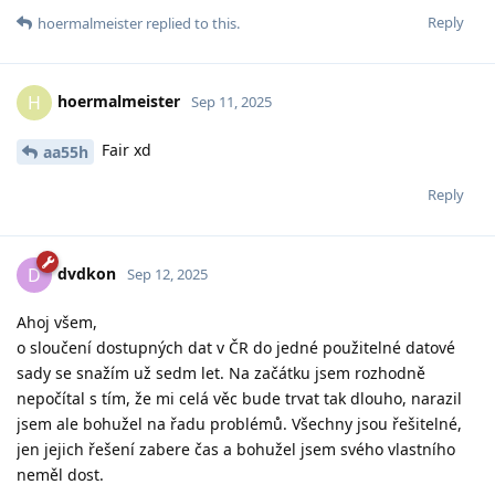
Reply
hoermalmeister
replied to this.
hoermalmeister
H
Sep 11, 2025
Fair xd
aa55h
Reply
dvdkon
D
Sep 12, 2025
Ahoj všem,
o sloučení dostupných dat v ČR do jedné použitelné datové
sady se snažím už sedm let. Na začátku jsem rozhodně
nepočítal s tím, že mi celá věc bude trvat tak dlouho, narazil
jsem ale bohužel na řadu problémů. Všechny jsou řešitelné,
jen jejich řešení zabere čas a bohužel jsem svého vlastního
neměl dost.