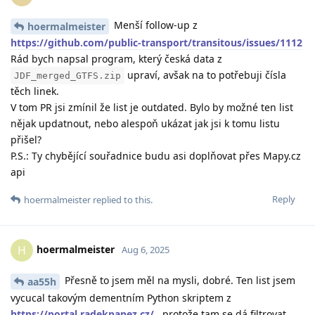
Menší follow-up z
hoermalmeister
https://github.com/public-transport/transitous/issues/1112
Rád bych napsal program, který česká data z
upraví, avšak na to potřebuji čísla
JDF_merged_GTFS.zip
těch linek.
V tom PR jsi zmínil že list je outdated. Bylo by možné ten list
nějak updatnout, nebo alespoň ukázat jak jsi k tomu listu
přišel?
P.S.: Ty chybějící souřadnice budu asi doplňovat přes Mapy.cz
api
Reply
hoermalmeister
replied to this.
hoermalmeister
H
Aug 6, 2025
Přesně to jsem měl na mysli, dobré. Ten list jsem
aa55h
vycucal takovým dementním Python skriptem z
https://portal.radekpapez.cz/
, protože tam se dá filtrovat