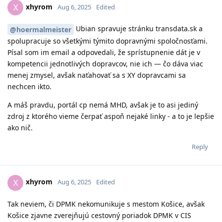
xhyrom
X
Aug 6, 2025
Edited
Ubian spravuje stránku transdata.sk a
@hoermalmeister
spolupracuje so všetkými týmito dopravnými spoločnosťami.
Písal som im email a odpovedali, že sprístupnenie dát je v
kompetencii jednotlivých dopravcov, nie ich — čo dáva viac
menej zmysel, avšak naťahovať sa s XY dopravcami sa
nechcen ikto.
A máš pravdu, portál cp nemá MHD, avšak je to asi jediný
zdroj z ktorého vieme čerpať aspoň nejaké linky - a to je lepšie
ako nič.
Reply
xhyrom
X
Aug 6, 2025
Edited
Tak neviem, či DPMK nekomunikuje s mestom Košice, avšak
Košice zjavne zverejňujú cestovný poriadok DPMK v CIS