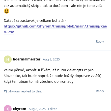
cez automatický skript, tak to dorábam - ale nie je toho veľa
Databáza zastávok je ceľkom bohatá -
https://github.com/xhyrom/transiq/blob/main/.transiq/kae
ru.csv
Reply
hoermalmeister
H
Aug 8, 2025
Velmi pěkné, akorát si říkám, až budu dělat gtfs rt pro
Slovensko, tak bude naprd, že bude každý dopravce zvlášť,
když ten ubian to má všechno dohromady
Reply
xhyrom
replied to this.
xhyrom
X
Aug 8, 2025
Edited