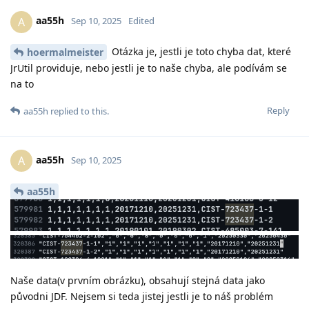
aa55h
A
Sep 10, 2025
Edited
Otázka je, jestli je toto chyba dat, které
hoermalmeister
JrUtil providuje, nebo jestli je to naše chyba, ale podívám se
na to
Reply
aa55h
replied to this.
aa55h
A
Sep 10, 2025
aa55h
Naše data(v prvním obrázku), obsahují stejná data jako
původni JDF. Nejsem si teda jistej jestli je to náš problém