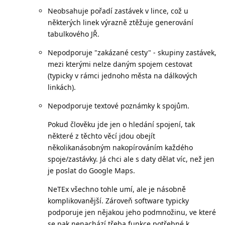
Neobsahuje pořadí zastávek v lince, což u
některých linek výrazně ztěžuje generování
tabulkového JŘ.
Nepodporuje "zakázané cesty" - skupiny zastávek,
mezi kterými nelze daným spojem cestovat
(typicky v rámci jednoho města na dálkových
linkách).
Nepodporuje textové poznámky k spojům.
Pokud člověku jde jen o hledání spojení, tak
některé z těchto věcí jdou obejít
několikanásobným nakopírováním každého
spoje/zastávky. Já chci ale s daty dělat víc, než jen
je poslat do Google Maps.
NeTEx všechno tohle umí, ale je násobně
komplikovanější. Zároveň software typicky
podporuje jen nějakou jeho podmnožinu, ve které
se pak nenachází třeba funkce potřebné k