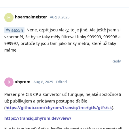
hoermalmeister
H
Aug 8, 2025
Nene, czptt jsou vlaky, to je jiné. Ale ještě jsem si
aa55h
vzpomněl, že by se taky měly filtrovat linky 999999, 999998 a
999997, protože ty jsou tam jako linky metra, které už taky
máme.
Reply
xhyrom
X
Aug 8, 2025
Edited
Parser pre CIS CP a konvertor už funguje, nejaké spoločnosti
už publikujem a pridávam postupne ďalšie
(
https://github.com/xhyrom/transiq/tree/gtfs/gtfs/sk
).
https://transiq.xhyrom.dev/view/
Nie je tam hneď všetko, keďže niektoré zastávky sa nematchli