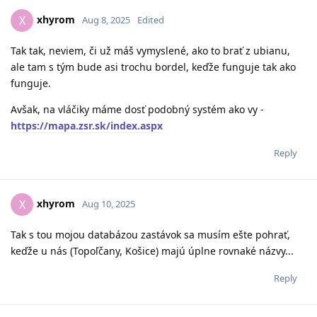
xhyrom
X
Aug 8, 2025
Edited
Tak tak, neviem, či už máš vymyslené, ako to brať z ubianu,
ale tam s tým bude asi trochu bordel, keďže funguje tak ako
funguje.
Avšak, na vláčiky máme dosť podobný systém ako vy -
https://mapa.zsr.sk/index.aspx
Reply
xhyrom
X
Aug 10, 2025
Tak s tou mojou databázou zastávok sa musím ešte pohrať,
keďže u nás (Topoľčany, Košice) majú úplne rovnaké názvy...
Reply