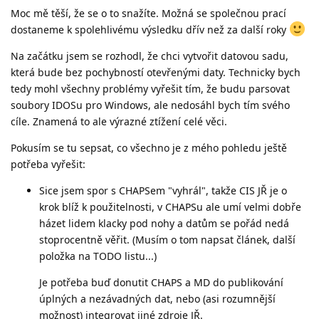
Moc mě těší, že se o to snažíte. Možná se společnou prací
dostaneme k spolehlivému výsledku dřív než za další roky
Na začátku jsem se rozhodl, že chci vytvořit datovou sadu,
která bude bez pochybností otevřenými daty. Technicky bych
tedy mohl všechny problémy vyřešit tím, že budu parsovat
soubory IDOSu pro Windows, ale nedosáhl bych tím svého
cíle. Znamená to ale výrazné ztížení celé věci.
Pokusím se tu sepsat, co všechno je z mého pohledu ještě
potřeba vyřešit:
Sice jsem spor s CHAPSem "vyhrál", takže CIS JŘ je o
krok blíž k použitelnosti, v CHAPSu ale umí velmi dobře
házet lidem klacky pod nohy a datům se pořád nedá
stoprocentně věřit. (Musím o tom napsat článek, další
položka na TODO listu...)
Je potřeba buď donutit CHAPS a MD do publikování
úplných a nezávadných dat, nebo (asi rozumnější
možnost) integrovat jiné zdroje JŘ.