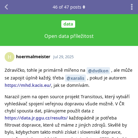
46
of
47
posts
data
Open data příležitost
hoermalmeister
H
Jul 29, 2025
Zdravíčko, tohle je primárně mířeno na
, ale může
@dvdkon
se zapojit úplně každý, třeba
, pokud je autorem
@xaralis
https://mhd.kacis.eu/
, jak se domnívám.
Narazil jsem na open source projekt Transitous, který vytváří
vyhledávač spojení veřejnou dopravou všude možně. V ČR
chybí spousta dat, plánujeme použít data z
https://data.jr.ggu.cz/results/
každopádně je potřeba
filtrovat dopravce, které už máme z jiných zdrojů. Skvělé by
bylo, kdybychom takto mohli získat i slovenské dopravce,