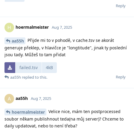
Reply
hoermalmeister
H
Aug 7, 2025
Přijde mi to v pohodě, v cache.tsv se akorát
aa55h
generuje překlep, v hlavičce je "longtitude", jinak ty poslední
jsou tady. Můžeš to tam přidat
failed.tsv
4kB
Reply
aa55h
replied to this.
aa55h
A
Aug 7, 2025
Velice nice, mám ten postprocessed
hoermalmeister
soubor někam publishnout teda(na můj server)? Chceme to
daily updatovat, nebo to není třeba?