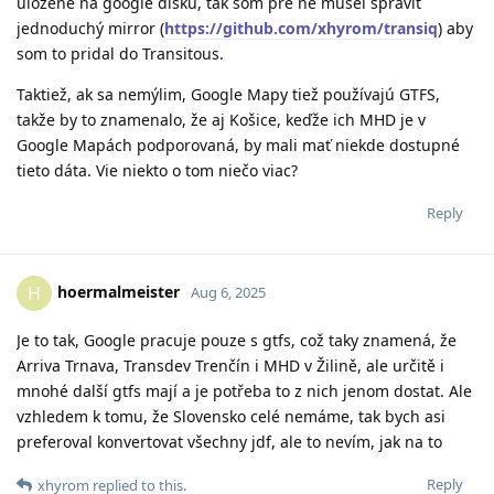
uložené na google disku, tak som pre ne musel spraviť
jednoduchý mirror (
https://github.com/xhyrom/transiq
) aby
som to pridal do Transitous.
Taktiež, ak sa nemýlim, Google Mapy tiež používajú GTFS,
takže by to znamenalo, že aj Košice, keďže ich MHD je v
Google Mapách podporovaná, by mali mať niekde dostupné
tieto dáta. Vie niekto o tom niečo viac?
Reply
hoermalmeister
H
Aug 6, 2025
Je to tak, Google pracuje pouze s gtfs, což taky znamená, že
Arriva Trnava, Transdev Trenčín i MHD v Žilině, ale určitě i
mnohé další gtfs mají a je potřeba to z nich jenom dostat. Ale
vzhledem k tomu, že Slovensko celé nemáme, tak bych asi
preferoval konvertovat všechny jdf, ale to nevím, jak na to
Reply
xhyrom
replied to this.