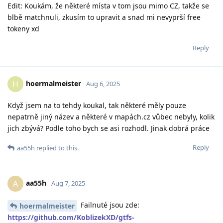
Edit: Koukám, že některé místa v tom jsou mimo CZ, takže se
blbě matchnuli, zkusím to upravit a snad mi nevyprší free
tokeny xd
Reply
hoermalmeister
H
Aug 6, 2025
Když jsem na to tehdy koukal, tak některé měly pouze
nepatrně jiný název a některé v mapách.cz vůbec nebyly, kolik
jich zbývá? Podle toho bych se asi rozhodl. Jinak dobrá práce
Reply
aa55h
replied to this.
aa55h
A
Aug 7, 2025
Failnuté jsou zde:
hoermalmeister
https://github.com/KoblizekXD/gtfs-