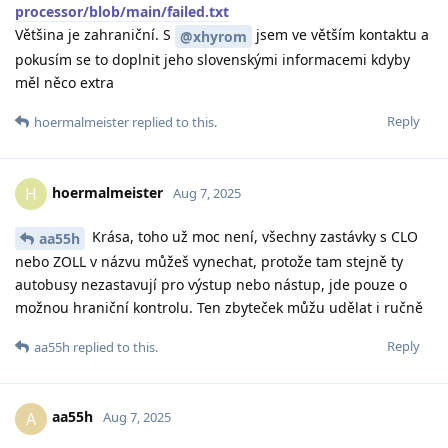
processor/blob/main/failed.txt
Většina je zahraniční. S
jsem ve větším kontaktu a
@xhyrom
pokusím se to doplnit jeho slovenskými informacemi kdyby
měl něco extra
Reply
hoermalmeister
replied to this.
hoermalmeister
H
Aug 7, 2025
Krása, toho už moc není, všechny zastávky s CLO
aa55h
nebo ZOLL v názvu můžeš vynechat, protože tam stejně ty
autobusy nezastavují pro výstup nebo nástup, jde pouze o
možnou hraniční kontrolu. Ten zbyteček můžu udělat i ručně
Reply
aa55h
replied to this.
aa55h
A
Aug 7, 2025