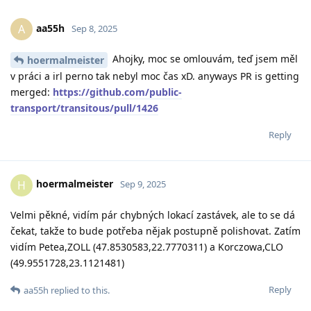
aa55h
A
Sep 8, 2025
Ahojky, moc se omlouvám, teď jsem měl
hoermalmeister
v práci a irl perno tak nebyl moc čas xD. anyways PR is getting
merged:
https://github.com/public-
transport/transitous/pull/1426
Reply
hoermalmeister
H
Sep 9, 2025
Velmi pěkné, vidím pár chybných lokací zastávek, ale to se dá
čekat, takže to bude potřeba nějak postupně polishovat. Zatím
vidím Petea,ZOLL (47.8530583,22.7770311) a Korczowa,CLO
(49.9551728,23.1121481)
Reply
aa55h
replied to this.