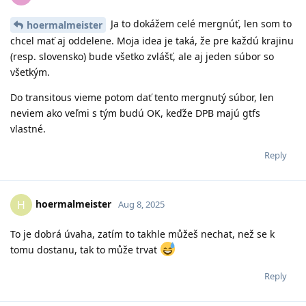
Ja to dokážem celé mergnúť, len som to
hoermalmeister
chcel mať aj oddelene. Moja idea je taká, že pre každú krajinu
(resp. slovensko) bude všetko zvlášť, ale aj jeden súbor so
všetkým.
Do transitous vieme potom dať tento mergnutý súbor, len
neviem ako veľmi s tým budú OK, keďže DPB majú gtfs
vlastné.
Reply
hoermalmeister
H
Aug 8, 2025
To je dobrá úvaha, zatím to takhle můžeš nechat, než se k
tomu dostanu, tak to může trvat
Reply