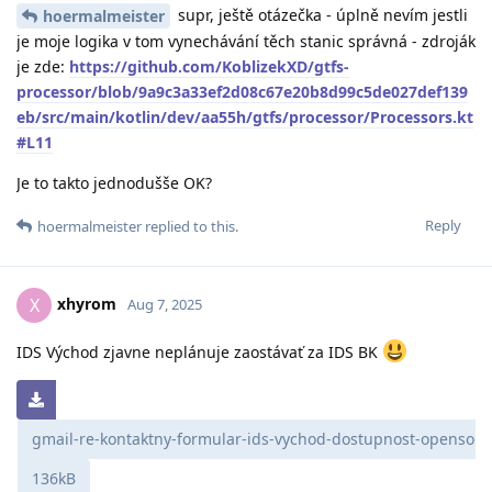
supr, ještě otázečka - úplně nevím jestli
hoermalmeister
je moje logika v tom vynechávání těch stanic správná - zdroják
je zde:
https://github.com/KoblizekXD/gtfs-
processor/blob/9a9c3a33ef2d08c67e20b8d99c5de027def139
eb/src/main/kotlin/dev/aa55h/gtfs/processor/Processors.kt
#L11
Je to takto jednodušše OK?
Reply
hoermalmeister
replied to this.
xhyrom
X
Aug 7, 2025
IDS Východ zjavne neplánuje zaostávať za IDS BK
gmail-re-kontaktny-formular-ids-vychod-dostupnost-opensourc
136kB