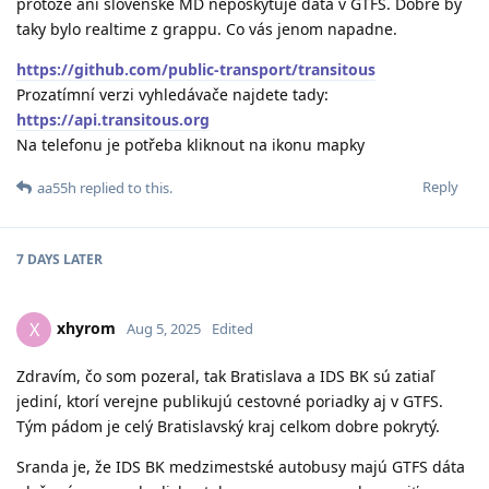
protože ani slovenské MD neposkytuje data v GTFS. Dobré by
taky bylo realtime z grappu. Co vás jenom napadne.
https://github.com/public-transport/transitous
Prozatímní verzi vyhledávače najdete tady:
https://api.transitous.org
Na telefonu je potřeba kliknout na ikonu mapky
Reply
aa55h
replied to this.
7 DAYS
LATER
xhyrom
X
Aug 5, 2025
Edited
Zdravím, čo som pozeral, tak Bratislava a IDS BK sú zatiaľ
jediní, ktorí verejne publikujú cestovné poriadky aj v GTFS.
Tým pádom je celý Bratislavský kraj celkom dobre pokrytý.
Sranda je, že IDS BK medzimestské autobusy majú GTFS dáta