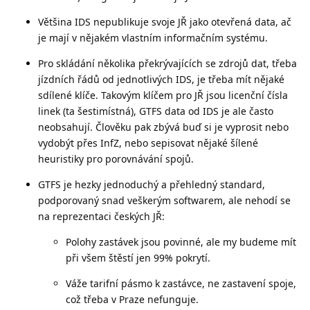
Většina IDS nepublikuje svoje JŘ jako otevřená data, ač
je mají v nějakém vlastním informačním systému.
Pro skládání několika překrývajících se zdrojů dat, třeba
jízdních řádů od jednotlivých IDS, je třeba mít nějaké
sdílené klíče. Takovým klíčem pro JŘ jsou licenční čísla
linek (ta šestimístná), GTFS data od IDS je ale často
neobsahují. Člověku pak zbývá buď si je vyprosit nebo
vydobýt přes InfZ, nebo sepisovat nějaké šílené
heuristiky pro porovnávání spojů.
GTFS je hezky jednoduchý a přehledný standard,
podporovaný snad veškerým softwarem, ale nehodí se
na reprezentaci českých JŘ:
Polohy zastávek jsou povinné, ale my budeme mít
při všem štěstí jen 99% pokrytí.
Váže tarifní pásmo k zastávce, ne zastavení spoje,
což třeba v Praze nefunguje.