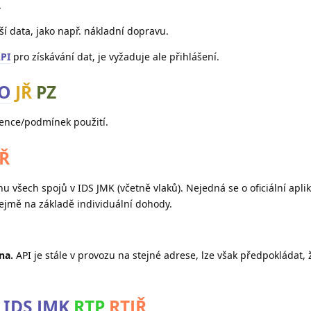
.
ší data, jako např. nákladní dopravu.
PI
pro získávání dat, je vyžaduje ale přihlášení.
MO
JŘ
PZ
cence/podmínek použití.
JŘ
u všech spojů v IDS JMK (včetně vlaků). Nejedná se o oficiální apli
řejmě na základě individuální dohody.
na.
API je stále v provozu na stejné adrese, lze však předpokládat, 
 IDS JMK
RTP
RTJŘ