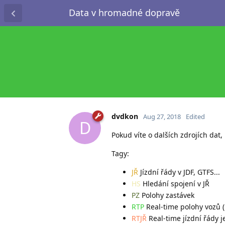
Data v hromadné dopravě
dvdkon
Aug 27, 2018
Edited
D
Pokud víte o dalších zdrojích dat
Tagy:
JŘ
Jízdní řády v JDF, GTFS...
HS
Hledání spojení v JŘ
PZ
Polohy zastávek
RTP
Real-time polohy vozů 
RTJŘ
Real-time jízdní řády 