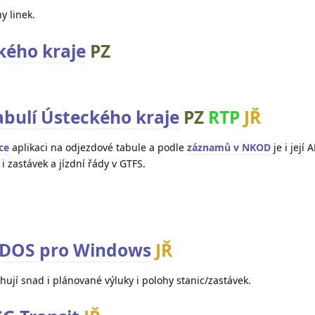
y linek.
ého kraje
PZ
abulí Ústeckého kraje
PZ
RTP
JŘ
ce
aplikaci na odjezdové tabule a podle
záznamů v NKOD
je i její 
i zastávek a jízdní řády v GTFS.
 IDOS pro Windows
JŘ
hují snad i plánované výluky i polohy stanic/zastávek.