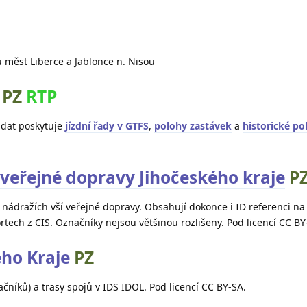
měst Liberce a Jablonce n. Nisou
PZ
RTP
 dat poskytuje
jízdní řady v GTFS
,
polohy zastávek
a
historické p
veřejné dopravy Jihočeského kraje
P
 nádražích vší veřejné dopravy. Obsahují dokonce i ID referenci na 
tech z CIS. Označníky nejsou většinou rozlišeny. Pod licencí CC BY
ho Kraje
PZ
čníků) a trasy spojů v IDS IDOL. Pod licencí CC BY-SA.