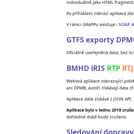
individuálně jako HTML fragment
Po přihlášení zobrazí aplikace dal
V rámci GRAPPu existuje i
SOAP A
GTFS exporty DP
Oficiálně uveřejněná data, bez li
BMHD iRIS
RTP
RT
Webová aplikace zobrazující poloh
ani DPMB, autoři získávají data z
Aplikace data získává z JSON API.
Aplikace byla v lednu 2019 zruše
dohledné době bude zrušeno.
Sledování dopravy