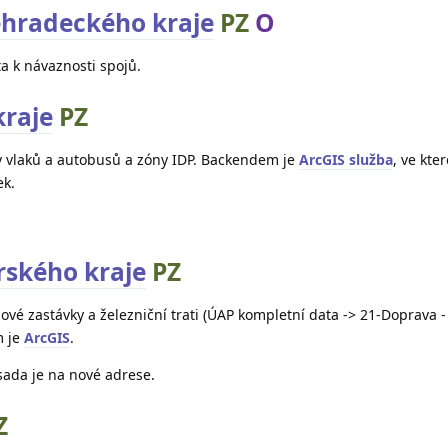
ehradeckého kraje
PZ
O
a k návaznosti spojů.
raje
PZ
 vlaků a autobusů a zóny IDP. Backendem je
ArcGIS služba
, ve kte
ek.
rského kraje
PZ
é zastávky a železniční trati (ÚAP kompletní data -> 21-Doprava -
m je
ArcGIS
.
sada je na nové adrese.
Z