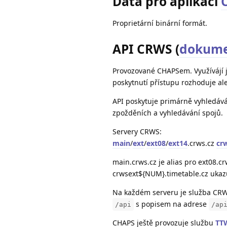
Data pro aplikaci
Proprietární binární formát.
API CRWS (
dokume
Provozované CHAPSem. Využívájí je
poskytnutí přístupu rozhoduje a
API poskytuje primárně vyhledáván
zpožděních a vyhledávání spojů.
Servery CRWS:
main
/
ext
/
ext08
/
ext14
.crws.cz
cr
main.crws.cz je alias pro ext08.cr
crwsext${NUM}.timetable.cz ukazu
Na každém serveru je služba CR
s popisem na adrese
/api
/ap
CHAPS ještě provozuje službu
TT