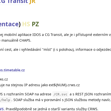
CG Transit
JŘ
ntace
)
HS
PZ
j mobilní aplikace IDOS a CG Transit, ale je i přístupné externím 
le manuálně CHAPS.
í cest, ale i vyhledávání "míst" (i s polohou), informace o odjezde
ws.timetable.cz
ws.cz
je na stejnou IP adresu jako ext${NUM}.crws.cz
WS s rozhraním SOAP na adrese
a s REST JSON rozhraním
/CR.svc
. SOAP služba má v porovnání s JSON službou metody navíc
i/help
WS
. Pravděpodobně se jedná o starší variantu služby CRWS.