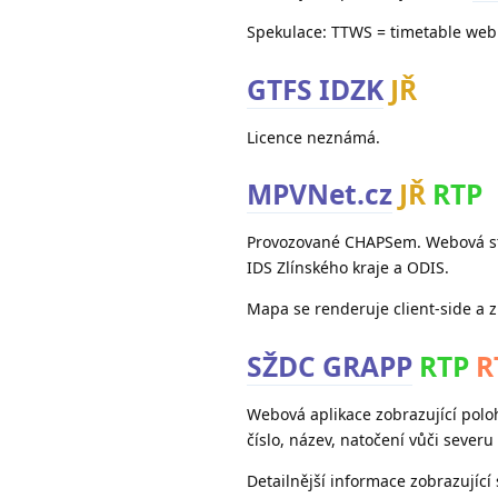
Spekulace: TTWS = timetable web 
GTFS IDZK
JŘ
Licence neznámá.
MPVNet.cz
JŘ
RTP
Provozované CHAPSem. Webová str
IDS Zlínského kraje a ODIS.
Mapa se renderuje client-side a 
SŽDC GRAPP
RTP
R
Webová aplikace zobrazující poloh
číslo, název, natočení vůči severu
Detailnější informace zobrazující 