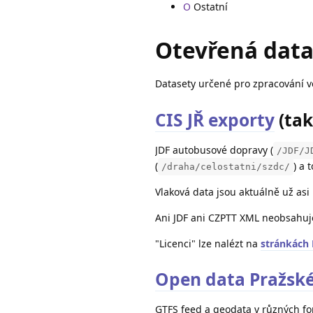
O
Ostatní
Otevřená dat
Datasety určené pro zpracování v
CIS JŘ exporty
(také
JDF autobusové dopravy (
/JDF/J
(
) a
/draha/celostatni/szdc/
Vlaková data jsou aktuálně už asi 
Ani JDF ani CZPTT XML neobsahuje
"Licenci" lze nalézt na
stránkách
Open data Pražské
GTFS feed a geodata v různých f