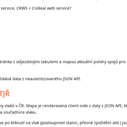
service, CRWS = CisReal web service?
ánka s odjezdovými tabulemi a mapou aktuální polohy spojů pro 
získává data z neautentizovaného JSON API.
TJŘ
y vlaků v ČR. Mapa je renderovaná client-side s daty z JSON API, k
 a souřadnice vlaku.
se po kliknutí na vlak (posloupnost stanic, přesné zpoždění atd.) js