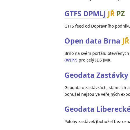
GTFS DPMLJ
JŘ
PZ
GTFS feed od Dopravního podniku 
Open data Brna
JŘ
Brno na svém portálu otevřených
(WIP?)
pro celý IDS JMK.
Geodata Zastávky 
Geodata o zastávkách, stanicích a
bohužel nejsou ve veřejných expor
Geodata Liberecké
Polohy zastávek (bohužel bez ozna