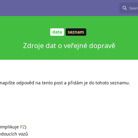
data
seznam
Zdroje dat o veřejné dopravě
, napište odpověď na tento post a přidám je do tohoto seznamu.
(implikuje
PZ
)
jedoucích vozů