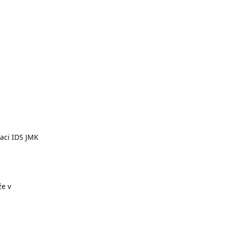
kaci IDS JMK
že v