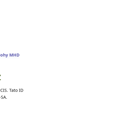
olohy MHD
Z
CIS. Tato ID
-SA.