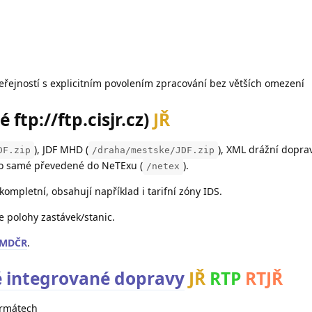
a
eřejností s explicitním povolením zpracování bez větších omezení
 ftp://ftp.cisjr.cz)
JŘ
), JDF MHD (
), XML drážní dopra
DF.zip
/draha/mestske/JDF.zip
 to samé převedené do NeTExu (
).
/netex
kompletní, obsahují například i tarifní zóny IDS.
 polohy zastávek/stanic.
 MDČR
.
 integrované dopravy
JŘ
RTP
RTJŘ
ormátech