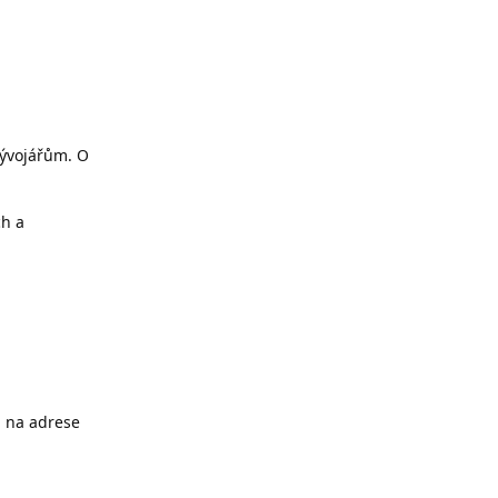
vývojářům. O
ch a
 na adrese
.