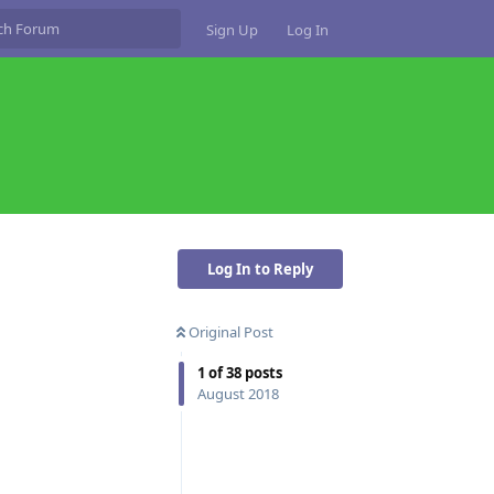
Sign Up
Log In
Log In to Reply
Original Post
1
of
38
posts
August 2018