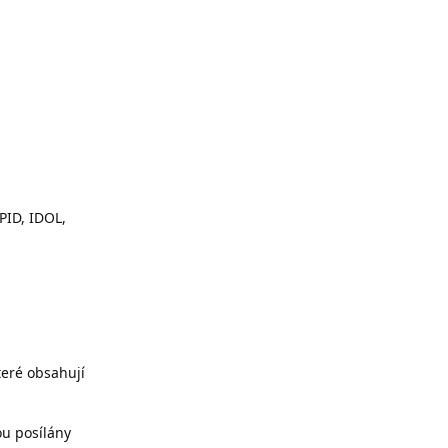
PID, IDOL,
teré obsahují
ou posílány