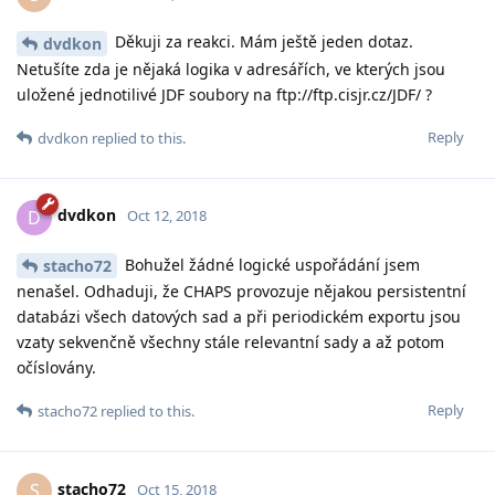
Děkuji za reakci. Mám ještě jeden dotaz.
dvdkon
Netušíte zda je nějaká logika v adresářích, ve kterých jsou
uložené jednotilivé JDF soubory na ftp://ftp.cisjr.cz/JDF/ ?
Reply
dvdkon
replied to this.
dvdkon
D
Oct 12, 2018
Bohužel žádné logické uspořádání jsem
stacho72
nenašel. Odhaduji, že CHAPS provozuje nějakou persistentní
databázi všech datových sad a při periodickém exportu jsou
vzaty sekvenčně všechny stále relevantní sady a až potom
očíslovány.
Reply
stacho72
replied to this.
stacho72
S
Oct 15, 2018