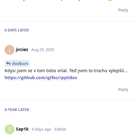
Reply
6 DAYS
LATER
jircies
J
Aug 25, 2025
dvdkon
Kdysi jsem se v tom tidos vrtal. Teď jsem to trochu vylepšil...
https://github.com/gtfscr/pytidos
Reply
A YEAR
LATER
Sap1k
S
6 days ago
Edited