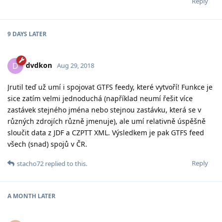
Reply
9 DAYS
LATER
dvdkon
D
Aug 29, 2018
Jrutil teď už umí i spojovat GTFS feedy, které vytvoří! Funkce je
sice zatím velmi jednoduchá (například neumí řešit více
zastávek stejného jména nebo stejnou zastávku, která se v
různých zdrojích různě jmenuje), ale umí relativně úspěšně
sloučit data z JDF a CZPTT XML. Výsledkem je pak GTFS feed
všech (snad) spojů v ČR.
Reply
stacho72
replied to this.
A MONTH
LATER