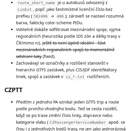
je u autobusů odvozený z
route_short_name
, popř. jako šestimístné licenční číslo bez
LinExt
prefixu (
→
); zároveň se nastaví rozumná
582486
486
barva, fakticky color-scheme PIDu.
Volitelně dokáže odfiltrovat mezinárodní spoje, vyjma
regionálních (heuristika podle IDS zón a délky trasy v
ČR/mimo ni).
Ještě to není úplně ideální - část
mezinárodních regionálních spojů to momentálně
odstraní taky
(fixed).
Zachovávají se označníky a rozlišení stanovišť v
hierarchii GTFS zastávek, plus CIS/JDF identifikátory
linek, spojů a zastávek v
rozšířeních.
cz_*.txt
CZPTT
Předtím z jednoho PA vznikal jeden GTFS trip a route
podle prvního vhodnýho bodu. Teď se cesta rozdělí,
když se po trase změní číslo linky, dopravce nebo
kategorie vlaku (
apod. se
CZPassengerServiceNumber
čtou i z jednotlivých bodů trasy, ne jen jako jednorázová