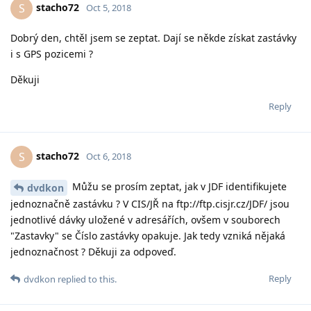
stacho72
S
Oct 5, 2018
Dobrý den, chtěl jsem se zeptat. Dají se někde získat zastávky
i s GPS pozicemi ?
Děkuji
Reply
stacho72
S
Oct 6, 2018
Můžu se prosím zeptat, jak v JDF identifikujete
dvdkon
jednoznačně zastávku ? V CIS/JŘ na ftp://ftp.cisjr.cz/JDF/ jsou
jednotlivé dávky uložené v adresářích, ovšem v souborech
"Zastavky" se Číslo zastávky opakuje. Jak tedy vzniká nějaká
jednoznačnost ? Děkuji za odpoveď.
Reply
dvdkon
replied to this.