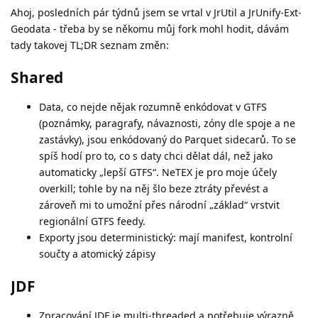
Ahoj, posledních pár týdnů jsem se vrtal v JrUtil a JrUnify-Ext-
Geodata - třeba by se někomu můj fork mohl hodit, dávám
tady takovej TL;DR seznam změn:
Shared
Data, co nejde nějak rozumně enkódovat v GTFS
(poznámky, paragrafy, návaznosti, zóny dle spoje a ne
zastávky), jsou enkódovaný do Parquet sidecarů. To se
spíš hodí pro to, co s daty chci dělat dál, než jako
automaticky „lepší GTFS“. NeTEX je pro moje účely
overkill; tohle by na něj šlo beze ztráty převést a
zároveň mi to umožní přes národní „základ“ vrstvit
regionální GTFS feedy.
Exporty jsou deterministický: mají manifest, kontrolní
součty a atomický zápisy
JDF
Zpracování JDF je multi-threaded a potřebuje výrazně