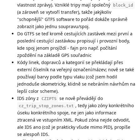
vlastnost zprávy). Vzniklé tripy mají společný
block_id
(a zároveň se vytvoří transfer), takže jakýkoliv
"schopnější" GTFS software to pořád dokáže správně
zobrazit jako jednu soupravu/spoj.
Do GTFS se teď kromě cestujících zastávek mezi první a
poslední cestující zastávkou propisují i provozní body,
kde spoj jenom projíždí - fajn pro např. počítání
zpoždění na základě GPS souřadnic
Kódy linek, dopravců a kategorií se překládají přes
externí číselník na veřejný označení/název; nově se také
používají barvy podle typu vlaku (což jsem hodil
jednoduše okometricky, klidně se nebráním návrhům na
lepší color scheme).
IDS zóny z
se nově převádějí do
CZIPTS
, tedy jako zóny konkrétního
cz_trip_stop_zones.txt
úseku konkrétního spoje, ne jen jako informace
ztracená ve vstupním XML. Pokud zóna nejde odvodit,
ale IDS ano (což je prakticky všude mimo PID), propíše
se alespoň IDS.