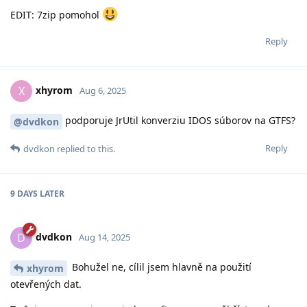
EDIT: 7zip pomohol
Reply
xhyrom
X
Aug 6, 2025
podporuje JrUtil konverziu IDOS súborov na GTFS?
@dvdkon
Reply
dvdkon
replied to this.
9 DAYS
LATER
dvdkon
D
Aug 14, 2025
Bohužel ne, cílil jsem hlavně na použití
xhyrom
otevřených dat.