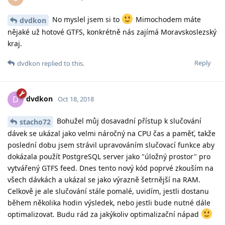
No myslel jsem si to
Mimochodem máte
dvdkon
nějaké už hotové GTFS, konkrétně nás zajímá Moravskoslezský
kraj.
Reply
dvdkon
replied to this.
dvdkon
D
Oct 18, 2018
Bohužel můj dosavadní přístup k slučování
stacho72
dávek se ukázal jako velmi náročný na CPU čas a paměť, takže
poslední dobu jsem strávil upravováním slučovací funkce aby
dokázala použít PostgreSQL server jako "úložný prostor" pro
vytvářený GTFS feed. Dnes tento nový kód poprvé zkouším na
všech dávkách a ukázal se jako výrazně šetrnější na RAM.
Celkově je ale slučování stále pomalé, uvidím, jestli dostanu
během několika hodin výsledek, nebo jestli bude nutné dále
optimalizovat. Budu rád za jakýkoliv optimalizační nápad