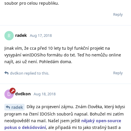
soubor pro celou republiku.
Reply
radek
R
Aug 17, 2018
Jinak vím, že cca před 10 lety tu byl funkční projekt na
vysypání winIDOSího formátu do txt. Teď ho nemůžu online
najít, asi už není. Pohledám doma.
Reply
dvdkon
replied to this.
dvdkon
D
Aug 18, 2018
Díky za projevení zájmu. Znám člověka, který kdysi
radek
program na čtení IDOSích souborů napsal. Bohužel mi zatím
neodpověděl na mail. Našel jsem ještě
nějaký open-source
pokus o dekódování
, ale připadá mi to jako strašný bastl a