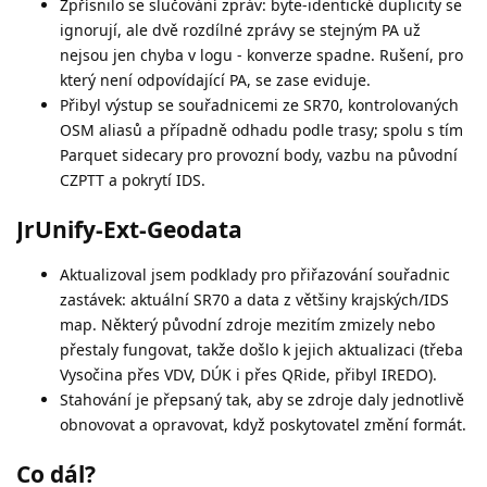
Zpřísnilo se slučování zpráv: byte-identické duplicity se
ignorují, ale dvě rozdílné zprávy se stejným PA už
nejsou jen chyba v logu - konverze spadne. Rušení, pro
který není odpovídající PA, se zase eviduje.
Přibyl výstup se souřadnicemi ze SR70, kontrolovaných
OSM aliasů a případně odhadu podle trasy; spolu s tím
Parquet sidecary pro provozní body, vazbu na původní
CZPTT a pokrytí IDS.
JrUnify-Ext-Geodata
Aktualizoval jsem podklady pro přiřazování souřadnic
zastávek: aktuální SR70 a data z většiny krajských/IDS
map. Některý původní zdroje mezitím zmizely nebo
přestaly fungovat, takže došlo k jejich aktualizaci (třeba
Vysočina přes VDV, DÚK i přes QRide, přibyl IREDO).
Stahování je přepsaný tak, aby se zdroje daly jednotlivě
obnovovat a opravovat, když poskytovatel změní formát.
Co dál?