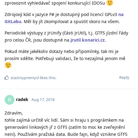
zprovoznit vyhledávač spojení konkurující IDOSu
Zdrojový kód v jazyce F# je dostupný pod licencí GPLv3
na
GitLabu
. Měl by jít zkompilovat a spustit skoro na všem.
Periodické výstupy z JrUnify (části JrUtil), t.j. GTFS jízdní řády
pro celou ČR, jsou dostupné na
jrutil.konarici.cz
.
Pokud máte jakékoliv dotazy nebo připomínky, tak mi je
prosím sdělte. Potřebuji validaci, že to nezajímá jenom mě
Reply
stastnypremysl
likes this
.
radek
R
Aug 17, 2018
Zdravím,
tohle zajímá určitě víc lidí. Sám si hraju s prográmkem na
generování linkových jř z GTFS (zatím to moc ke zveřejnění
není). Používám pražská data. Bude fajn, když vznikne GTFS