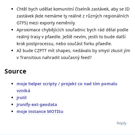
Chtěl bych udělat komunitní číselník zastávek, aby se ID
zastávek (kde nemáme ty reálné z různých regionálních
GTFS) mezi exporty neměnily.
Aproximace chybějících souřadnic bych rád dělal podle
reálný trasy v pfaedle. Ještě nevím, jestli to bude další
krok postprocessu, nebo součást forku pfaedle.
Až bude CZPTT mít shapes, nedávalo by smysl zkusit jím
v Transitous nahradit současný feed?
Source
moje helper scripty / projekt co nad tím pomalu
vzniká
jrutil
jrunify-ext-geodata
moje instance MOTISu
Reply