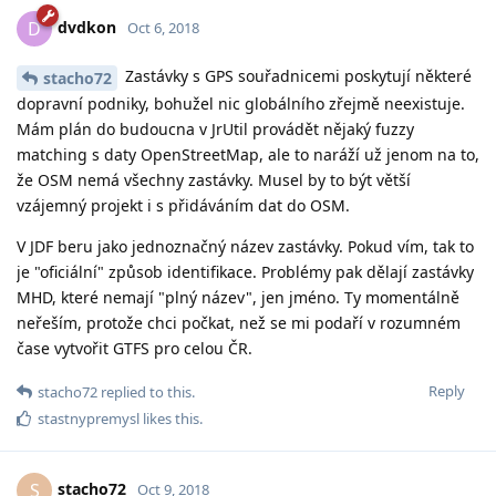
dvdkon
D
Oct 6, 2018
Zastávky s GPS souřadnicemi poskytují některé
stacho72
dopravní podniky, bohužel nic globálního zřejmě neexistuje.
Mám plán do budoucna v JrUtil provádět nějaký fuzzy
matching s daty OpenStreetMap, ale to naráží už jenom na to,
že OSM nemá všechny zastávky. Musel by to být větší
vzájemný projekt i s přidáváním dat do OSM.
V JDF beru jako jednoznačný název zastávky. Pokud vím, tak to
je "oficiální" způsob identifikace. Problémy pak dělají zastávky
MHD, které nemají "plný název", jen jméno. Ty momentálně
neřeším, protože chci počkat, než se mi podaří v rozumném
čase vytvořit GTFS pro celou ČR.
Reply
stacho72
replied to this.
stastnypremysl
likes this
.
stacho72
S
Oct 9, 2018