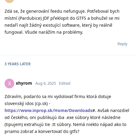
Zdá se, že generování feedu nefunguje. Potřeboval bych
místní (Pardubice) JDF překlopit do GTFS a bohužel se mi
nedaří najít žádný existující software, který by reálně
fungoval. Všude narážím na problémy.
Reply
3 YEARS
LATER
xhyrom
X
Aug 6, 2025
Edited
Zdravím, podarilo sa mi vydolovať firmu ktorá dotuje
slovenský idos (cp.sk) -
https://www.inprop.sk/Home/Downloads
#. Avšak narozdiel
od českého, oni publikujú iba .exe súbory ktoré následne
(tipujem) extrahujú tie .tt súbory. Nemá niekto nápad ako to
priamo zobrať a konvertovať do gtfs?