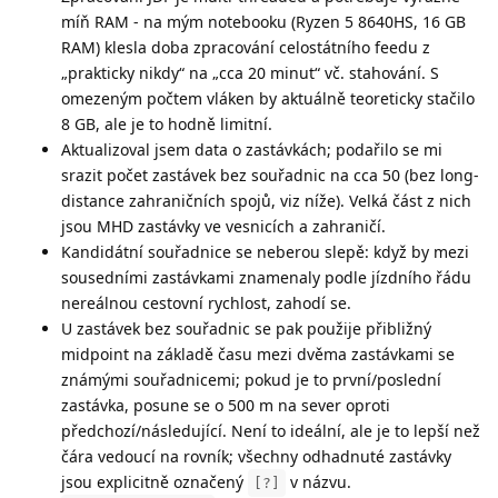
míň RAM - na mým notebooku (Ryzen 5 8640HS, 16 GB
RAM) klesla doba zpracování celostátního feedu z
„prakticky nikdy“ na „cca 20 minut“ vč. stahování. S
omezeným počtem vláken by aktuálně teoreticky stačilo
8 GB, ale je to hodně limitní.
Aktualizoval jsem data o zastávkách; podařilo se mi
srazit počet zastávek bez souřadnic na cca 50 (bez long-
distance zahraničních spojů, viz níže). Velká část z nich
jsou MHD zastávky ve vesnicích a zahraničí.
Kandidátní souřadnice se neberou slepě: když by mezi
sousedními zastávkami znamenaly podle jízdního řádu
nereálnou cestovní rychlost, zahodí se.
U zastávek bez souřadnic se pak použije přibližný
midpoint na základě času mezi dvěma zastávkami se
známými souřadnicemi; pokud je to první/poslední
zastávka, posune se o 500 m na sever oproti
předchozí/následující. Není to ideální, ale je to lepší než
čára vedoucí na rovník; všechny odhadnuté zastávky
jsou explicitně označený
v názvu.
[?]