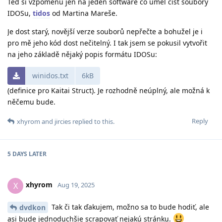
Teď si vzpomenu jen na jeden software co uměl číst soubory
IDOSu,
tidos
od Martina Mareše.
Je dost starý, novější verze souborů nepřečte a bohužel je i
pro mě jeho kód dost nečitelný. I tak jsem se pokusil vytvořit
na jeho základě nějaký popis formátu IDOSu:
winidos.txt
6kB
(definice pro Kaitai Struct). Je rozhodně neúplný, ale možná k
něčemu bude.
Reply
xhyrom
and
jircies
replied to this.
5 DAYS
LATER
xhyrom
X
Aug 19, 2025
Tak či tak ďakujem, možno sa to bude hodiť, ale
dvdkon
asi bude jednoduchšie scrapovať nejakú stránku.