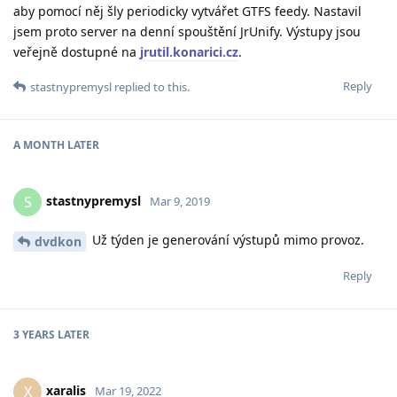
aby pomocí něj šly periodicky vytvářet GTFS feedy. Nastavil
jsem proto server na denní spouštění JrUnify. Výstupy jsou
veřejně dostupné na
jrutil.konarici.cz
.
Reply
stastnypremysl
replied to this.
A MONTH
LATER
stastnypremysl
S
Mar 9, 2019
Už týden je generování výstupů mimo provoz.
dvdkon
Reply
3 YEARS
LATER
xaralis
X
Mar 19, 2022