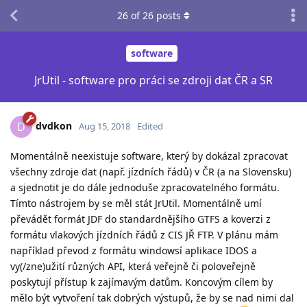
26
of
26
posts
software
JrUtil - software pro práci se zdroji dat ČR a SR
dvdkon
D
Aug 15, 2018
Edited
Momentálně neexistuje software, který by dokázal zpracovat
všechny zdroje dat (např. jízdních řádů) v ČR (a na Slovensku)
a sjednotit je do dále jednoduše zpracovatelného formátu.
Tímto nástrojem by se měl stát JrUtil. Momentálně umí
převádět formát JDF do standardnějšího GTFS a koverzi z
formátu vlakových jízdních řádů z CIS JŘ FTP. V plánu mám
například převod z formátu windowsí aplikace IDOS a
vy(/zne)užití různých API, která veřejně či poloveřejně
poskytují přístup k zajímavým datům. Koncovým cílem by
mělo být vytvoření tak dobrých výstupů, že by se nad nimi dal