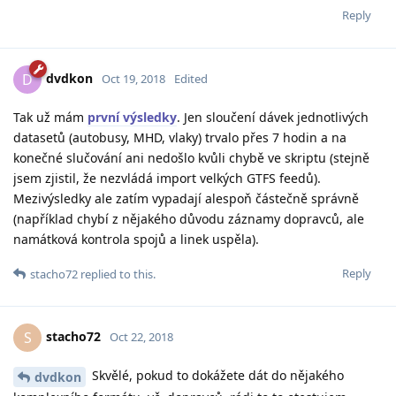
Reply
dvdkon
D
Oct 19, 2018
Edited
Tak už mám
první výsledky
. Jen sloučení dávek jednotlivých
datasetů (autobusy, MHD, vlaky) trvalo přes 7 hodin a na
konečné slučování ani nedošlo kvůli chybě ve skriptu (stejně
jsem zjistil, že nezvládá import velkých GTFS feedů).
Mezivýsledky ale zatím vypadají alespoň částečně správně
(například chybí z nějakého důvodu záznamy dopravců, ale
namátková kontrola spojů a linek uspěla).
Reply
stacho72
replied to this.
stacho72
S
Oct 22, 2018
Skvělé, pokud to dokážete dát do nějakého
dvdkon