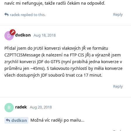
navíc mi nefunguje, takže radši čekám na odpověď.
Reply
radek
replied to this.
dvdkon
D
Aug 18, 2018
Přidal jsem do JrUtil konverzi vlakových JŘ ve formátu
CZPTTCISMessage (k nalezení na FTP CIS JŘ) a výrazně jsem
zrychlil konverzi JDF do GTFS (nyní probíhá jedna konverze v
průměru jen ~45ms). S takovouto rychlostí by měla konverze
všech dostupných JDF souborů trvat cca 17 minut.
Reply
radek
R
Aug 20, 2018
Možná víc raději po mailu...
dvdkon