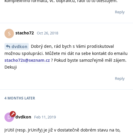
komplexního formátu, vč. dopravců, rádi to to otestujem.
Reply
stacho72
S
Oct 26, 2018
Dobrý den, rád bych s Vámi prodiskutoval
dvdkon
možnou spolupráci. Můžete mi dát na sebe kontakt do emailu
stacho72s@seznam.cz
? Pokud byste samozřejmě měl zájem.
Dekuji
Reply
4 MONTHS
LATER
dvdkon
D
Feb 11, 2019
JrUtil (resp. JrUnify) je již v dostatečně dobrém stavu na to,