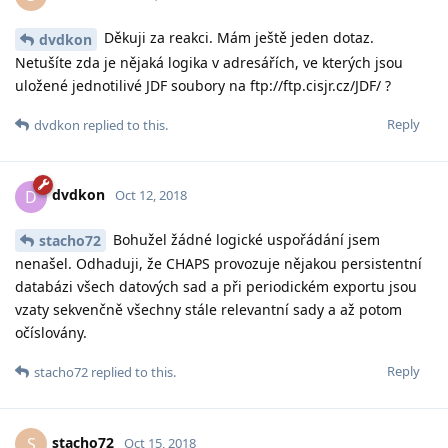
Děkuji za reakci. Mám ještě jeden dotaz.
dvdkon
Netušíte zda je nějaká logika v adresářích, ve kterých jsou
uložené jednotilivé JDF soubory na ftp://ftp.cisjr.cz/JDF/ ?
Reply
dvdkon
replied to this.
dvdkon
D
Oct 12, 2018
Bohužel žádné logické uspořádání jsem
stacho72
nenašel. Odhaduji, že CHAPS provozuje nějakou persistentní
databázi všech datových sad a při periodickém exportu jsou
vzaty sekvenčně všechny stále relevantní sady a až potom
očíslovány.
Reply
stacho72
replied to this.
stacho72
S
Oct 15, 2018