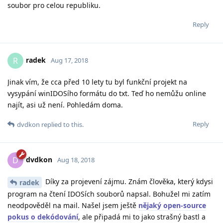
soubor pro celou republiku.
Reply
radek
R
Aug 17, 2018
Jinak vím, že cca před 10 lety tu byl funkční projekt na
vysypání winIDOSího formátu do txt. Teď ho nemůžu online
najít, asi už není. Pohledám doma.
Reply
dvdkon
replied to this.
dvdkon
D
Aug 18, 2018
Díky za projevení zájmu. Znám člověka, který kdysi
radek
program na čtení IDOSích souborů napsal. Bohužel mi zatím
neodpověděl na mail. Našel jsem ještě
nějaký open-source
pokus o dekódování
, ale připadá mi to jako strašný bastl a