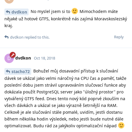
No myslel jsem si to
Mimochodem máte
dvdkon
nějaké už hotové GTFS, konkrétně nás zajímá Moravskoslezský
kraj.
Reply
dvdkon
replied to this.
dvdkon
D
Oct 18, 2018
Bohužel můj dosavadní přístup k slučování
stacho72
dávek se ukázal jako velmi náročný na CPU čas a paměť, takže
poslední dobu jsem strávil upravováním slučovací funkce aby
dokázala použít PostgreSQL server jako "úložný prostor" pro
vytvářený GTFS feed. Dnes tento nový kód poprvé zkouším na
všech dávkách a ukázal se jako výrazně šetrnější na RAM.
Celkově je ale slučování stále pomalé, uvidím, jestli dostanu
během několika hodin výsledek, nebo jestli bude nutné dále
optimalizovat. Budu rád za jakýkoliv optimalizační nápad