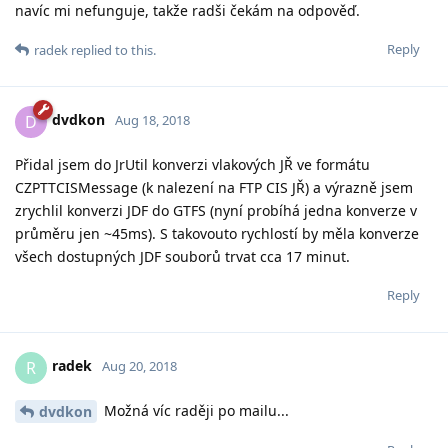
navíc mi nefunguje, takže radši čekám na odpověď.
Reply
radek
replied to this.
dvdkon
D
Aug 18, 2018
Přidal jsem do JrUtil konverzi vlakových JŘ ve formátu
CZPTTCISMessage (k nalezení na FTP CIS JŘ) a výrazně jsem
zrychlil konverzi JDF do GTFS (nyní probíhá jedna konverze v
průměru jen ~45ms). S takovouto rychlostí by měla konverze
všech dostupných JDF souborů trvat cca 17 minut.
Reply
radek
R
Aug 20, 2018
Možná víc raději po mailu...
dvdkon