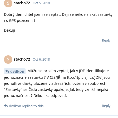
stacho72
S
Oct 5, 2018
Dobrý den, chtěl jsem se zeptat. Dají se někde získat zastávky
i s GPS pozicemi ?
Děkuji
Reply
stacho72
S
Oct 6, 2018
Můžu se prosím zeptat, jak v JDF identifikujete
dvdkon
jednoznačně zastávku ? V CIS/JŘ na ftp://ftp.cisjr.cz/JDF/ jsou
jednotlivé dávky uložené v adresářích, ovšem v souborech
"Zastavky" se Číslo zastávky opakuje. Jak tedy vzniká nějaká
jednoznačnost ? Děkuji za odpoveď.
Reply
dvdkon
replied to this.