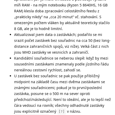
míň RAM - na mým notebooku (Ryzen 5 8640HS, 16 GB
RAM) klesla doba zpracování celostátního feedu z
„prakticky nikdy“ na „cca 20 minut“ vč. stahování. S
omezeným počtem vláken by aktuálně teoreticky stačilo
8 GB, ale je to hodně limitní.
Aktualizoval jsem data o zastávkách; podařilo se mi
srazit počet zastávek bez souřadnic na cca 50 (bez long-
distance zahraničních spojů, viz níže). Velká část z nich
jsou MHD zastávky ve vesnicích a zahraničí.
Kandidátní souřadnice se neberou slepě: když by mezi
sousedními zastávkami znamenaly podle jízdního řádu
nereálnou cestovní rychlost, zahodí se.
U zastávek bez souřadnic se pak použije přibližný
midpoint na základě času mezi dvěma zastávkami se
známými souřadnicemi; pokud je to první/poslední
zastávka, posune se o 500 m na sever oproti
předchozí/následující. Není to ideální, ale je to lepší než
čára vedoucí na rovník; všechny odhadnuté zastávky
jsou explicitně označený
v názvu.
[?]