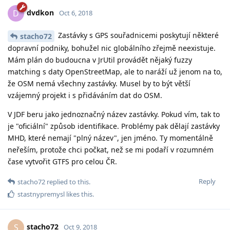
dvdkon
D
Oct 6, 2018
Zastávky s GPS souřadnicemi poskytují některé
stacho72
dopravní podniky, bohužel nic globálního zřejmě neexistuje.
Mám plán do budoucna v JrUtil provádět nějaký fuzzy
matching s daty OpenStreetMap, ale to naráží už jenom na to,
že OSM nemá všechny zastávky. Musel by to být větší
vzájemný projekt i s přidáváním dat do OSM.
V JDF beru jako jednoznačný název zastávky. Pokud vím, tak to
je "oficiální" způsob identifikace. Problémy pak dělají zastávky
MHD, které nemají "plný název", jen jméno. Ty momentálně
neřeším, protože chci počkat, než se mi podaří v rozumném
čase vytvořit GTFS pro celou ČR.
Reply
stacho72
replied to this.
stastnypremysl
likes this
.
stacho72
S
Oct 9, 2018