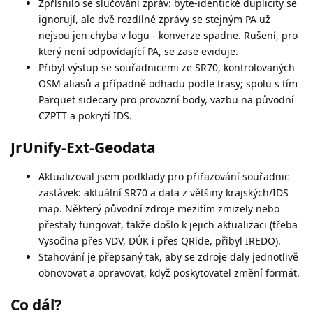
Zpřísnilo se slučování zpráv: byte-identické duplicity se
ignorují, ale dvě rozdílné zprávy se stejným PA už
nejsou jen chyba v logu - konverze spadne. Rušení, pro
který není odpovídající PA, se zase eviduje.
Přibyl výstup se souřadnicemi ze SR70, kontrolovaných
OSM aliasů a případně odhadu podle trasy; spolu s tím
Parquet sidecary pro provozní body, vazbu na původní
CZPTT a pokrytí IDS.
JrUnify-Ext-Geodata
Aktualizoval jsem podklady pro přiřazování souřadnic
zastávek: aktuální SR70 a data z většiny krajských/IDS
map. Některý původní zdroje mezitím zmizely nebo
přestaly fungovat, takže došlo k jejich aktualizaci (třeba
Vysočina přes VDV, DÚK i přes QRide, přibyl IREDO).
Stahování je přepsaný tak, aby se zdroje daly jednotlivě
obnovovat a opravovat, když poskytovatel změní formát.
Co dál?