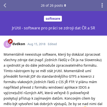
26
of
26
posts
software
JrUtil - software pro práci se zdroji dat ČR a SR
dvdkon
D
Aug 15, 2018
Edited
Momentálně neexistuje software, který by dokázal zpracovat
všechny zdroje dat (např. jízdních řádů) v ČR (a na Slovensku)
a sjednotit je do dále jednoduše zpracovatelného formátu.
Tímto nástrojem by se měl stát JrUtil. Momentálně umí
převádět formát JDF do standardnějšího GTFS a koverzi z
formátu vlakových jízdních řádů z CIS JŘ FTP. V plánu mám
například převod z formátu windowsí aplikace IDOS a
vy(/zne)užití různých API, která veřejně či poloveřejně
poskytují přístup k zajímavým datům. Koncovým cílem by
mělo být vytvoření tak dobrých výstupů, že by se nad nimi dal