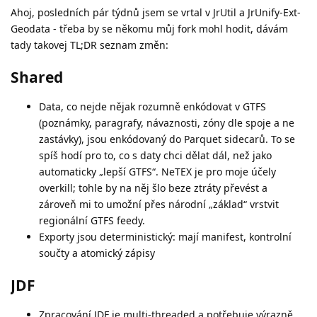
Ahoj, posledních pár týdnů jsem se vrtal v JrUtil a JrUnify-Ext-
Geodata - třeba by se někomu můj fork mohl hodit, dávám
tady takovej TL;DR seznam změn:
Shared
Data, co nejde nějak rozumně enkódovat v GTFS
(poznámky, paragrafy, návaznosti, zóny dle spoje a ne
zastávky), jsou enkódovaný do Parquet sidecarů. To se
spíš hodí pro to, co s daty chci dělat dál, než jako
automaticky „lepší GTFS“. NeTEX je pro moje účely
overkill; tohle by na něj šlo beze ztráty převést a
zároveň mi to umožní přes národní „základ“ vrstvit
regionální GTFS feedy.
Exporty jsou deterministický: mají manifest, kontrolní
součty a atomický zápisy
JDF
Zpracování JDF je multi-threaded a potřebuje výrazně