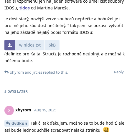
Teď si vzpomenu jen na jeden software co uměl číst soubory
IDOSu,
tidos
od Martina Mareše.
Je dost starý, novější verze souborů nepřečte a bohužel je i
pro mě jeho kód dost nečitelný. I tak jsem se pokusil vytvořit
na jeho základě nějaký popis formátu IDOSu:
winidos.txt
6kB
(definice pro Kaitai Struct). Je rozhodně neúplný, ale možná k
něčemu bude.
Reply
xhyrom
and
jircies
replied to this.
5 DAYS
LATER
xhyrom
X
Aug 19, 2025
Tak či tak ďakujem, možno sa to bude hodiť, ale
dvdkon
asi bude jednoduchšie scrapovať nejakú stránku.