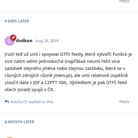
Reply
9 DAYS
LATER
dvdkon
D
Aug 29, 2018
Jrutil teď už umí i spojovat GTFS feedy, které vytvoří! Funkce je
sice zatím velmi jednoduchá (například neumí řešit více
zastávek stejného jména nebo stejnou zastávku, která se v
různých zdrojích různě jmenuje), ale umí relativně úspěšně
sloučit data z JDF a CZPTT XML. Výsledkem je pak GTFS feed
všech (snad) spojů v ČR.
Reply
stacho72
replied to this.
A MONTH
LATER