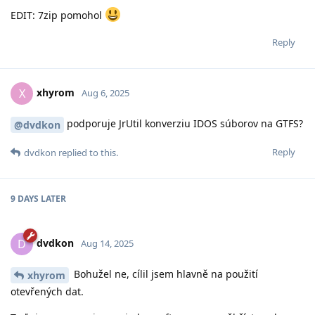
EDIT: 7zip pomohol
Reply
xhyrom
X
Aug 6, 2025
podporuje JrUtil konverziu IDOS súborov na GTFS?
@dvdkon
Reply
dvdkon
replied to this.
9 DAYS
LATER
dvdkon
D
Aug 14, 2025
Bohužel ne, cílil jsem hlavně na použití
xhyrom
otevřených dat.