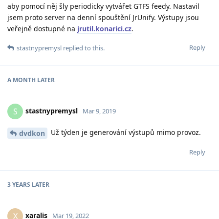
aby pomocí něj šly periodicky vytvářet GTFS feedy. Nastavil
jsem proto server na denní spouštění JrUnify. Výstupy jsou
veřejně dostupné na
jrutil.konarici.cz
.
Reply
stastnypremysl
replied to this.
A MONTH
LATER
stastnypremysl
S
Mar 9, 2019
Už týden je generování výstupů mimo provoz.
dvdkon
Reply
3 YEARS
LATER
xaralis
X
Mar 19, 2022