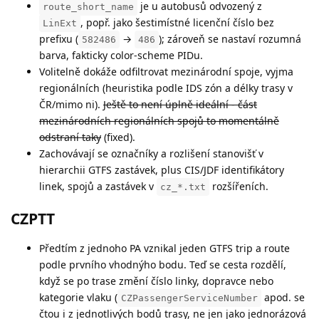
je u autobusů odvozený z
route_short_name
, popř. jako šestimístné licenční číslo bez
LinExt
prefixu (
→
); zároveň se nastaví rozumná
582486
486
barva, fakticky color-scheme PIDu.
Volitelně dokáže odfiltrovat mezinárodní spoje, vyjma
regionálních (heuristika podle IDS zón a délky trasy v
ČR/mimo ni).
Ještě to není úplně ideální - část
mezinárodních regionálních spojů to momentálně
odstraní taky
(fixed).
Zachovávají se označníky a rozlišení stanovišť v
hierarchii GTFS zastávek, plus CIS/JDF identifikátory
linek, spojů a zastávek v
rozšířeních.
cz_*.txt
CZPTT
Předtím z jednoho PA vznikal jeden GTFS trip a route
podle prvního vhodnýho bodu. Teď se cesta rozdělí,
když se po trase změní číslo linky, dopravce nebo
kategorie vlaku (
apod. se
CZPassengerServiceNumber
čtou i z jednotlivých bodů trasy, ne jen jako jednorázová