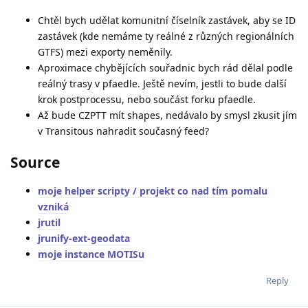
Chtěl bych udělat komunitní číselník zastávek, aby se ID
zastávek (kde nemáme ty reálné z různých regionálních
GTFS) mezi exporty neměnily.
Aproximace chybějících souřadnic bych rád dělal podle
reálný trasy v pfaedle. Ještě nevím, jestli to bude další
krok postprocessu, nebo součást forku pfaedle.
Až bude CZPTT mít shapes, nedávalo by smysl zkusit jím
v Transitous nahradit současný feed?
Source
moje helper scripty / projekt co nad tím pomalu
vzniká
jrutil
jrunify-ext-geodata
moje instance MOTISu
Reply