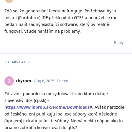
Zdá se, že generování feedu nefunguje. Potřeboval bych
místní (Pardubice) JDF překlopit do GTFS a bohužel se mi
nedaří najít žádný existující software, který by reálně
fungoval. Všude narážím na problémy.
Reply
3 YEARS
LATER
xhyrom
X
Aug 6, 2025
Edited
Zdravím, podarilo sa mi vydolovať firmu ktorá dotuje
slovenský idos (cp.sk) -
https://www.inprop.sk/Home/Downloads
#. Avšak narozdiel
od českého, oni publikujú iba .exe súbory ktoré následne
(tipujem) extrahujú tie .tt súbory. Nemá niekto nápad ako to
priamo zobrať a konvertovať do gtfs?