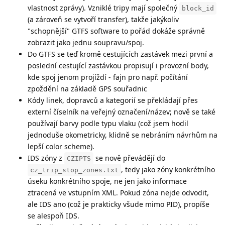
vlastnost zprávy). Vzniklé tripy mají společný
block_id
(a zároveň se vytvoří transfer), takže jakýkoliv
"schopnější" GTFS software to pořád dokáže správně
zobrazit jako jednu soupravu/spoj.
Do GTFS se teď kromě cestujících zastávek mezi první a
poslední cestující zastávkou propisují i provozní body,
kde spoj jenom projíždí - fajn pro např. počítání
zpoždění na základě GPS souřadnic
Kódy linek, dopravců a kategorií se překládají přes
externí číselník na veřejný označení/název; nově se také
používají barvy podle typu vlaku (což jsem hodil
jednoduše okometricky, klidně se nebráním návrhům na
lepší color scheme).
IDS zóny z
se nově převádějí do
CZIPTS
, tedy jako zóny konkrétního
cz_trip_stop_zones.txt
úseku konkrétního spoje, ne jen jako informace
ztracená ve vstupním XML. Pokud zóna nejde odvodit,
ale IDS ano (což je prakticky všude mimo PID), propíše
se alespoň IDS.