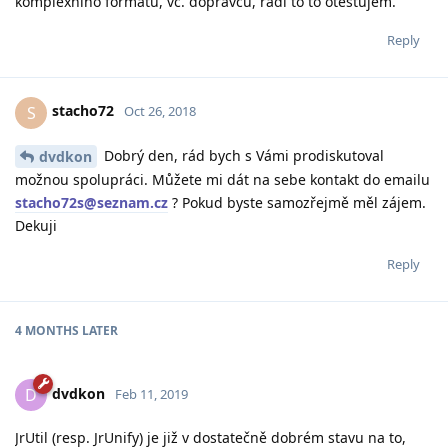
komplexního formátu, vč. dopravců, rádi to to otestujem.
Reply
stacho72
S
Oct 26, 2018
Dobrý den, rád bych s Vámi prodiskutoval
dvdkon
možnou spolupráci. Můžete mi dát na sebe kontakt do emailu
stacho72s@seznam.cz
? Pokud byste samozřejmě měl zájem.
Dekuji
Reply
4 MONTHS
LATER
dvdkon
D
Feb 11, 2019
JrUtil (resp. JrUnify) je již v dostatečně dobrém stavu na to,