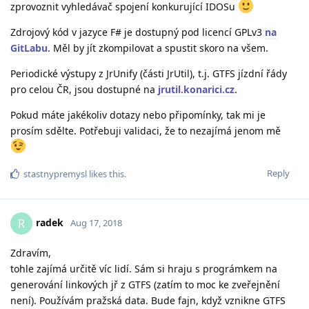
zprovoznit vyhledávač spojení konkurující IDOSu
Zdrojový kód v jazyce F# je dostupný pod licencí GPLv3
na
GitLabu
. Měl by jít zkompilovat a spustit skoro na všem.
Periodické výstupy z JrUnify (části JrUtil), t.j. GTFS jízdní řády
pro celou ČR, jsou dostupné na
jrutil.konarici.cz
.
Pokud máte jakékoliv dotazy nebo připomínky, tak mi je
prosím sdělte. Potřebuji validaci, že to nezajímá jenom mě
Reply
stastnypremysl
likes this
.
radek
R
Aug 17, 2018
Zdravím,
tohle zajímá určitě víc lidí. Sám si hraju s prográmkem na
generování linkových jř z GTFS (zatím to moc ke zveřejnění
není). Používám pražská data. Bude fajn, když vznikne GTFS