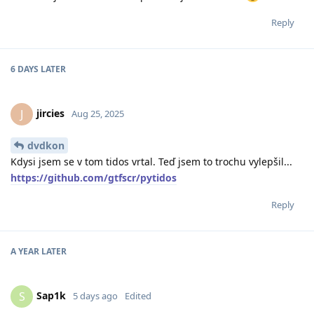
Reply
6 DAYS
LATER
jircies
J
Aug 25, 2025
dvdkon
Kdysi jsem se v tom tidos vrtal. Teď jsem to trochu vylepšil...
https://github.com/gtfscr/pytidos
Reply
A YEAR
LATER
Sap1k
S
5 days ago
Edited