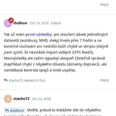
Reply
dvdkon
D
Oct 19, 2018
Edited
Tak už mám
první výsledky
. Jen sloučení dávek jednotlivých
datasetů (autobusy, MHD, vlaky) trvalo přes 7 hodin a na
konečné slučování ani nedošlo kvůli chybě ve skriptu (stejně
jsem zjistil, že nezvládá import velkých GTFS feedů).
Mezivýsledky ale zatím vypadají alespoň částečně správně
(například chybí z nějakého důvodu záznamy dopravců, ale
namátková kontrola spojů a linek uspěla).
Reply
stacho72
replied to this.
stacho72
S
Oct 22, 2018
Skvělé, pokud to dokážete dát do nějakého
dvdkon